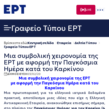
Μετάβαση
σε
LIVE
περιεχόμενο
Γραφείο Τύπου ΕΡΤ
Βρίσκεστε εδώ:
Κεντρική σελίδα
Εταιρεία
Δελτία Τύπου
Γραφείο Τύπου ΕΡΤ
Μια συμβολική χειρονομία της
ΕΡΤ με αφορμή την Παγκόσμια
Ημέρα κατά του Καρκίνου
ΔΗΜΟΣΙΕΥΣΗ
03/02/20
Μια συμβολική χειρονομία της ΕΡΤ
με αφορμή την Παγκόσμια Ημέρα κατά του
Καρκίνου
Μια πρωτοποριακή για τα ελληνικά ιατρικά δεδομένα
πρακτική, αποτέλεσμα μιας ιδέας που είχε η Ελληνική
Αντικαρκινική Εταιρεία, ανακοινώθηκε επισήμως σήμερα,
στο πλαίσιο της
Παγκόσμιας Ημέρας για τον Καρκίνο (4