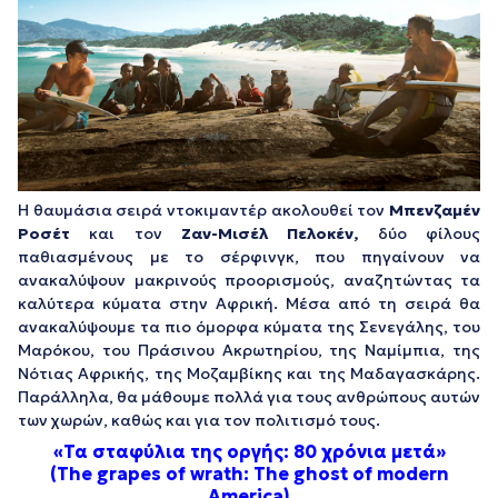
Η θαυμάσια σειρά ντοκιμαντέρ ακολουθεί τον
Μπενζαμέν
Ροσέτ
και τον
Ζαν-Μισέλ Πελοκέν,
δύο φίλους
παθιασμένους με το σέρφινγκ, που πηγαίνουν να
ανακαλύψουν μακρινούς προορισμούς, αναζητώντας τα
καλύτερα κύματα στην Αφρική. Μέσα από τη σειρά θα
ανακαλύψουμε τα πιο όμορφα κύματα της Σενεγάλης, του
Μαρόκου, του Πράσινου Ακρωτηρίου, της Ναμίμπια, της
Νότιας Αφρικής, της Μοζαμβίκης και της Μαδαγασκάρης.
Παράλληλα, θα μάθουμε πολλά για τους ανθρώπους αυτών
των χωρών, καθώς και για τον πολιτισμό τους.
«Τα σταφύλια της οργής: 80 χρόνια μετά»
(The grapes of wrath: The ghost of modern
America)