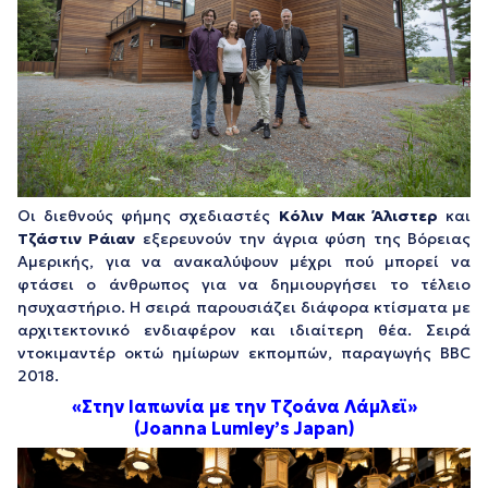
Οι διεθνούς φήμης σχεδιαστές
Κόλιν Μακ Άλιστερ
και
Τζάστιν Ράιαν
εξερευνούν την άγρια φύση της Βόρειας
Αμερικής, για να ανακαλύψουν μέχρι πού μπορεί να
φτάσει ο άνθρωπος για να δημιουργήσει το τέλειο
ησυχαστήριο. Η σειρά παρουσιάζει διάφορα κτίσματα με
αρχιτεκτονικό ενδιαφέρον και ιδιαίτερη θέα. Σειρά
ντοκιμαντέρ οκτώ ημίωρων εκπομπών, παραγωγής BBC
2018.
«Στην Ιαπωνία με την Τζοάνα Λάμλεϊ»
(Joanna Lumley’s Japan)