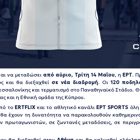
ται να μεταδώσει
από αύριο, Τρίτη 14 Μαΐου
, η
ΕΡΤ
. Π
ς και θα διεξαχθεί
σε νέα διαδρομή
. Οι
120 ποδηλ
Θεσσαλονίκης και τερματισμό στο Παναθηναϊκό Στάδιο. 
ας και η Εθνική ομάδα της Κύπρου.
από το
ERTFLIX
και το αθλητικό κανάλι
ΕΡΤ SPORTS
όλη 
ς θα έχουν τη δυνατότητα να παρακολουθούν καθημερινά
των πρωταγωνιστών, σε ζωντανές μεταδόσεις, σε περι
ύρου θα διεξαχθεί στην
Αθήνα
και θα καλυφθεί ολόκλη