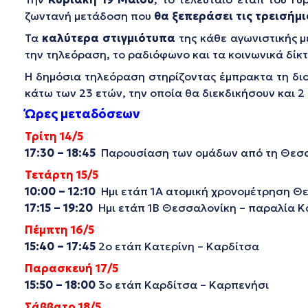
ζωντανή μετάδοση που
θα ξεπεράσει τις τρεισήμι
Τα
καλύτερα στιγμιότυπα
της κάθε αγωνιστικής 
την τηλεόραση, το ραδιόφωνο και τα κοινωνικά δίκτ
Η δημόσια τηλεόραση στηρίζοντας έμπρακτα τη διο
κάτω των 23 ετών, την οποία θα διεκδικήσουν και 2
Ώρες μεταδόσεων
Τρίτη 14/5
17:30 – 18:45
Παρουσίαση των ομάδων από τη Θεσ
Τετάρτη 15/5
10:00 – 12:10
Ημι ετάπ 1Α ατομική χρονομέτρηση Θ
17:15 – 19:20
Ημι ετάπ 1Β Θεσσαλονίκη – παραλία Κ
Πέμπτη 16/5
15:40 – 17:45
2ο ετάπ Κατερίνη – Καρδίτσα
Παρασκευή 17/5
15:50 – 18:00
3ο ετάπ Καρδίτσα – Καρπενήσι
Σάββατο 18/5