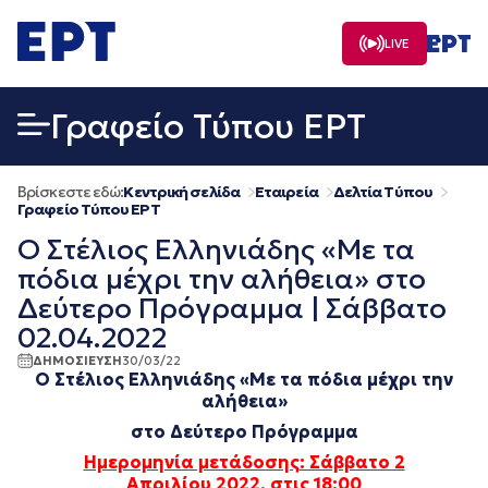
Μετάβαση
σε
LIVE
περιεχόμενο
Γραφείο Τύπου ΕΡΤ
Βρίσκεστε εδώ:
Κεντρική σελίδα
Εταιρεία
Δελτία Τύπου
Γραφείο Τύπου ΕΡΤ
Ο Στέλιος Ελληνιάδης «Με τα
πόδια μέχρι την αλήθεια» στο
Δεύτερο Πρόγραμμα | Σάββατο
02.04.2022
ΔΗΜΟΣΙΕΥΣΗ
30/03/22
Ο Στέλιος Ελληνιάδης
«Με τα πόδια μέχρι την
αλήθεια»
στο Δεύτερο Πρόγραμμα
Ημερομηνία μετάδοσης: Σάββατο 2
Απριλίου
2022, στις 18:00