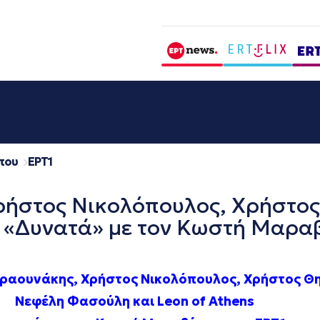
που
EΡΤ1
ρήστος Νικολόπουλος, Χρήστος
 «Δυνατά» με τον Κωστή Μαραβ
ραουνάκης, Χρήστος Νικολόπουλος, Χρήστος Θη
Νεφέλη Φασούλη και
Leon of Athens