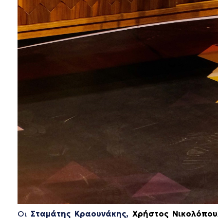
Οι
Σταμάτης Κραουνάκης,
Χρήστος Νικολόπου