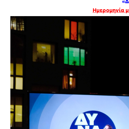
«Δ
Ημερομηνία μ