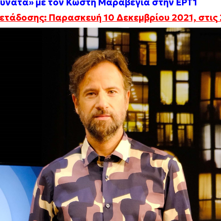
υνατά»
με τον Κωστή Μαραβέγια
στην ΕΡΤ1
ετάδοσης: Παρασκευή 10 Δεκεμβρίου 2021, στις