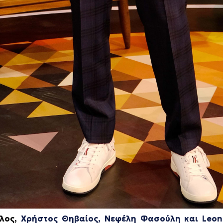
λος,
Χρήστος Θηβαίος, Νεφέλη Φασούλη και
Leon