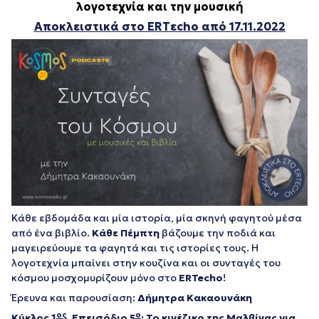
λογοτεχνία και την μουσική
Αποκλειστικά στο ERTεcho από 17.11.2022
Κάθε εβδομάδα και μία ιστορία, μία σκηνή φαγητού μέσα
από ένα βιβλίο.
Κάθε Πέμπτη
βάζουμε την ποδιά και
μαγειρεύουμε τα φαγητά και τις ιστορίες τους. Η
λογοτεχνία μπαίνει στην κουζίνα και οι συνταγές του
κόσμου μοσχομυρίζουν μόνο στο
ERTecho
!
Έρευνα και παρουσίαση:
Δήμητρα Κακαουνάκη
ος
ο
Κύκλος 1
, Επεισόδιο 5
:
Το κινέζικο της Μαλβίνας για