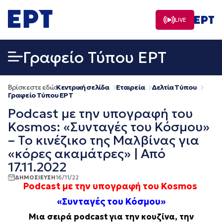
Μετάβαση
σε
LIVE
περιεχόμενο
Γραφείο Τύπου ΕΡΤ
Βρίσκεστε εδώ:
Κεντρική σελίδα
Εταιρεία
Δελτία Τύπου
Γραφείο Τύπου ΕΡΤ
Podcast με την υπογραφή του
Kosmos: «Συνταγές του Κόσμου»
– Το κινέζικο της Μαλβίνας για
«κόρες ακαμάτρες» | Από
17.11.2022
ΔΗΜΟΣΙΕΥΣΗ
16/11/22
Podcast με την υπογραφή του Kosmos
«Συνταγές του Κόσμου»
Μια σειρά podcast για την κουζίνα, την