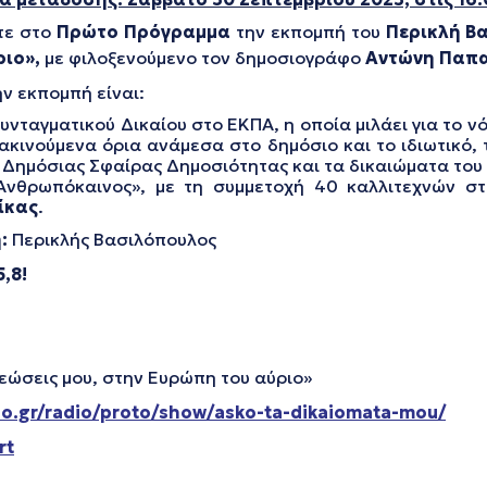
τε στο
Πρώτο Πρόγραμμα
την εκπομπή του
Περικλή Β
ριο»,
με φιλοξενούμενο τον δημοσιογράφο
Αντώνη Παπα
ν εκπομπή είναι:
Συνταγματικού Δικαίου στο ΕΚΠΑ, η οποία μιλάει για το 
τακινούμενα όρια ανάμεσα στο δημόσιο και το ιδιωτικό,
 Δημόσιας Σφαίρας Δημοσιότητας και τα δικαιώματα του
 Ανθρωπόκαινος», με τη συμμετοχή 40 καλλιτεχνών στ
ίκας
.
η:
Περικλής Βασιλόπουλος
,8!
εώσεις μου, στην Ευρώπη του αύριο»
o.gr/radio/proto/show/asko-ta-dikaiomata-mou/
rt