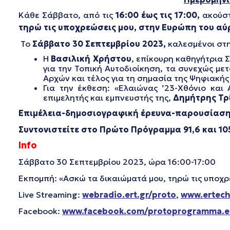
Κάθε Σάββατο, από τις
16:00 έως τις 17:00,
ακούσ
τηρώ τις υποχρεώσεις μου, στην Ευρώπη του αύ
Το
Σάββατο 30 Σεπτεμβρίου 2023,
καλεσμένοι στη
Η
Βασιλική Χρήστου
, επίκουρη καθηγήτρια 
για την Τοπική Αυτοδιοίκηση, τα συνεχώς με
Αρχών και τέλος για τη σημασία της Ψηφιακής
Για την έκθεση: «Ελαιώνας ’23-Χθόνιο και
επιμελητής και εμπνευστής της,
Δημήτρης Τρ
Επιμέλεια-δημοσιογραφική έρευνα-παρουσίασ
Συντονιστείτε στο Πρώτο Πρόγραμμα 91,6 και 105
Info
Σάββατο 30 Σεπτεμβρίου 2023, ώρα 16:00-17:00
Εκπομπή: «Ασκώ τα δικαιώματά μου, τηρώ τις υποχρ
Live Streaming:
webradio.ert.gr/proto
,
www.ertech
Facebook:
www.facebook.com/protoprogramma.e