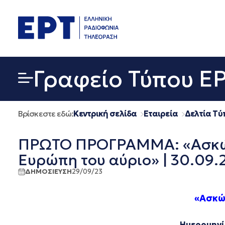
Μετάβαση
σε
περιεχόμενο
Γραφείο Τύπου Ε
Βρίσκεστε εδώ:
Κεντρική σελίδα
Εταιρεία
Δελτία Τύ
ΠΡΩΤΟ ΠΡΟΓΡΑΜΜΑ: «Ασκώ τα
Ευρώπη του αύριο» | 30.09.
ΔΗΜΟΣΙΕΥΣΗ
29/09/23
«Ασκώ 
Ημερομηνί