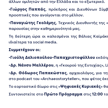
άλλων ομιλητών από την Ελλάδα και το εξωτερικό.
-Γιώργος Παππάς
, πρόεδρος και Διευθύνων Σύμβ
προοπτικές που ανοίγονται στο μέλλον.
-Παναγιώτης Γκολέμης
, Τεχνικός Διευθυντής της
παρουσίας στην καθημερινότητά μας.
Τη δεύτερη ώρα οι καλεσμένοι της Βάλιας Καϊμάκη
ιδιαίτερα τα social media.
Συμμετέχουν οι
:
-Γιούλη Δελιοπούλου-Παπαχριστοφύλλου
εκδότρ
-Δρ. Νάνσυ Μαλλέρου
, η «Γκουρού της Ευτυχίας», 
-Δρ. Θόδωρος Παπακώστας
, αρχαιολόγος, για τ
στο podcast του «Archaeostoryteller», που φέτος έκα
Το εορταστικό δίωρο στις «
Ψηφιακές Κυριακές
» θ
Συντονιστείτε στο
Πρώτο Πρόγραμμα
στις
12:00
το