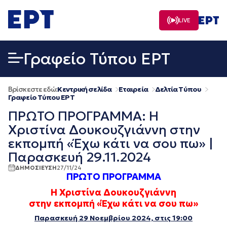
Μετάβαση
σε
LIVE
περιεχόμενο
Γραφείο Τύπου ΕΡΤ
Βρίσκεστε εδώ:
Κεντρική σελίδα
Εταιρεία
Δελτία Τύπου
Γραφείο Τύπου ΕΡΤ
ΠΡΩΤΟ ΠΡΟΓΡΑΜΜΑ: Η
Χριστίνα Δουκουζγιάννη στην
εκπομπή «Έχω κάτι να σου πω» |
Παρασκευή 29.11.2024
ΔΗΜΟΣΙΕΥΣΗ
27/11/24
ΠΡΩΤΟ ΠΡΟΓΡΑΜΜΑ
Η Χριστίνα Δουκουζγιάννη
στην εκπομπή «Έχω κάτι να σου πω»
Παρασκευή 29 Νοεμβρίου 2024, στις 19:00