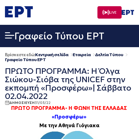
Μετάβαση
σε
LIVE
περιεχόμενο
Γραφείο Τύπου ΕΡΤ
Βρίσκεστε εδώ:
Κεντρική σελίδα
Εταιρεία
Δελτία Τύπου
Γραφείο Τύπου ΕΡΤ
ΠΡΩΤΟ ΠΡΟΓΡΑΜΜΑ: Η Όλγα
Σιώκου-Σιόβα της UNICEF στην
εκπομπή «Προσφέρω»| Σάββατο
02.04.2022
ΔΗΜΟΣΙΕΥΣΗ
31/03/22
ΠΡΩΤΟ ΠΡΟΓΡΑΜΜΑ- Η ΦΩΝΗ ΤΗΣ ΕΛΛΑΔΑΣ
«Προσφέρω»
Με την Αθηνά Γιόγιακα