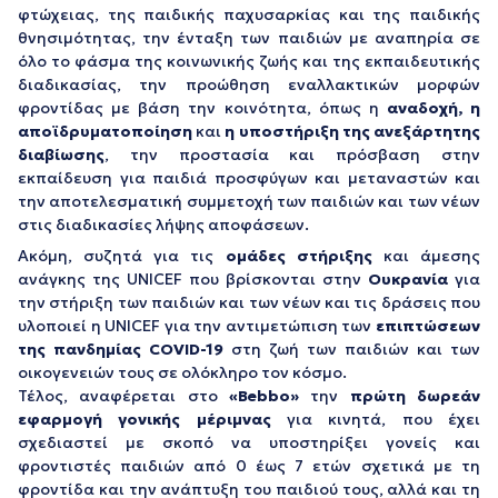
φτώχειας, της παιδικής παχυσαρκίας και της παιδικής
θνησιμότητας, την ένταξη των παιδιών με αναπηρία σε
όλο το φάσμα της κοινωνικής ζωής και της εκπαιδευτικής
διαδικασίας, την προώθηση εναλλακτικών μορφών
φροντίδας με βάση την κοινότητα, όπως η
αναδοχή, η
αποϊδρυματοποίηση
και
η υποστήριξη της ανεξάρτητης
διαβίωσης
, την προστασία και πρόσβαση στην
εκπαίδευση για παιδιά προσφύγων και μεταναστών και
την αποτελεσματική συμμετοχή των παιδιών και των νέων
στις διαδικασίες λήψης αποφάσεων.
Ακόμη, συζητά για τις
ομάδες στήριξης
και άμεσης
ανάγκης της UNICEF που βρίσκονται στην
Ουκρανία
για
την στήριξη των παιδιών και των νέων και τις δράσεις που
υλοποιεί η UNICEF για την αντιμετώπιση των
επιπτώσεων
της πανδημίας COVID-19
στη ζωή των παιδιών και των
οικογενειών τους σε ολόκληρο τον κόσμο.
Τέλος, αναφέρεται στο
«Bebbo»
την
πρώτη δωρεάν
εφαρμογή γονικής μέριμνας
για κινητά, που έχει
σχεδιαστεί με σκοπό να υποστηρίξει γονείς και
φροντιστές παιδιών από 0 έως 7 ετών σχετικά με τη
φροντίδα και την ανάπτυξη του παιδιού τους, αλλά και τη