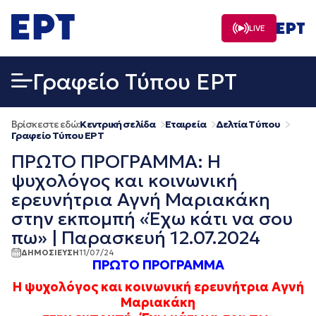
Μετάβαση
σε
LIVE
περιεχόμενο
Γραφείο Τύπου ΕΡΤ
Βρίσκεστε εδώ:
Κεντρική σελίδα
Εταιρεία
Δελτία Τύπου
Γραφείο Τύπου ΕΡΤ
ΠΡΩΤΟ ΠΡΟΓΡΑΜΜΑ: Η
ψυχολόγος και κοινωνική
ερευνήτρια Αγνή Μαριακάκη
στην εκπομπή «Έχω κάτι να σου
πω» | Παρασκευή 12.07.2024
ΔΗΜΟΣΙΕΥΣΗ
11/07/24
ΠΡΩΤΟ ΠΡΟΓΡΑΜΜΑ
Η ψυχολόγος και κοινωνική ερευνήτρια Αγνή
Μαριακάκη