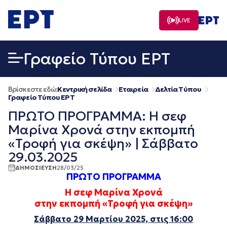
Μετάβαση
σε
LIVE
περιεχόμενο
Γραφείο Τύπου ΕΡΤ
Βρίσκεστε εδώ:
Κεντρική σελίδα
Εταιρεία
Δελτία Τύπου
Γραφείο Τύπου ΕΡΤ
ΠΡΩΤΟ ΠΡΟΓΡΑΜΜΑ: Η σεφ
Μαρίνα Χρονά στην εκπομπή
«Τροφή για σκέψη» | Σάββατο
29.03.2025
ΔΗΜΟΣΙΕΥΣΗ
28/03/25
ΠΡΩΤΟ ΠΡΟΓΡΑΜΜΑ
Η σεφ Μαρίνα Χρονά
στην εκπομπή «Τροφή για σκέψη»
Σάββατο 29 Μαρτίου
2025, στις 16:00