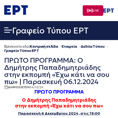
Μετάβαση
σε
LIVE
περιεχόμενο
Γραφείο Τύπου ΕΡΤ
Βρίσκεστε εδώ:
Κεντρική σελίδα
Εταιρεία
Δελτία Τύπου
Γραφείο Τύπου ΕΡΤ
ΠΡΩΤΟ ΠΡΟΓΡΑΜΜΑ: Ο
Δημήτρης Παπαδημητριάδης
στην εκπομπή «Έχω κάτι να σου
πω» | Παρασκευή 06.12.2024
ΔΗΜΟΣΙΕΥΣΗ
04/12/24
ΠΡΩΤΟ ΠΡΟΓΡΑΜΜΑ
Ο Δημήτρης Παπαδημητριάδης
στην εκπομπή «Έχω κάτι να σου πω»
Παρασκευή 6 Δεκεμβρίου 2024, στις 19:00