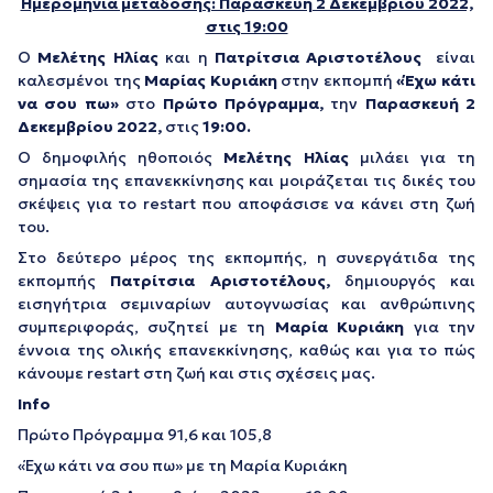
Ημερομηνία μετάδοσης: Παρασκευή 2 Δεκεμβρίου 2022,
στις 19:00
Ο
Μελέτης Ηλίας
και η
Πατρίτσια Αριστοτέλους
είναι
καλεσμένοι της
Μαρίας Κυριάκη
στην εκπομπή
«Έχω κάτι
να σου πω»
στο
Πρώτο Πρόγραμμα,
την
Παρασκευή 2
Δεκεμβρίου 2022,
στις
19:00.
Ο δημοφιλής ηθοποιός
Μελέτης Ηλίας
μιλάει για τη
σημασία της επανεκκίνησης και μοιράζεται τις δικές του
σκέψεις για το restart που αποφάσισε να κάνει στη ζωή
του.
Στο δεύτερο μέρος της εκπομπής, η συνεργάτιδα της
εκπομπής
Πατρίτσια Αριστοτέλους,
δημιουργός και
εισηγήτρια σεμιναρίων αυτογνωσίας και ανθρώπινης
συμπεριφοράς, συζητεί με τη
Μαρία Κυριάκη
για την
έννοια της ολικής επανεκκίνησης, καθώς και για το πώς
κάνουμε restart στη ζωή και στις σχέσεις μας.
Info
Πρώτο Πρόγραμμα 91,6 και 105,8
«Έχω κάτι να σου πω» με τη Μαρία Κυριάκη