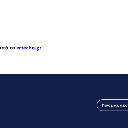
 από το
ertecho.gr
Πώς μας ακο