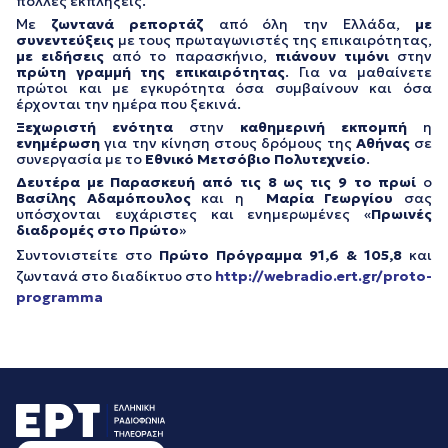
πολλές εκπλήξεις.
Με
ζωντανά ρεπορτάζ
από όλη την Ελλάδα,
με
συνεντεύξεις
με τους πρωταγωνιστές της επικαιρότητας,
με ειδήσεις
από το παρασκήνιο,
πιάνουν τιμόνι
στην
πρώτη γραμμή της επικαιρότητας
. Για να μαθαίνετε
πρώτοι και με εγκυρότητα όσα συμβαίνουν και όσα
έρχονται την ημέρα που ξεκινά.
Ξεχωριστή ενότητα
στην
καθημερινή εκπομπή
η
ενημέρωση
για την κίνηση στους δρόμους της
Αθήνας
σε
συνεργασία με το
Εθνικό Μετσόβιο Πολυτεχνείο
.
Δευτέρα με Παρασκευή
από τις 8 ως τις 9
το πρωί
ο
Βασίλης Αδαμόπουλος
και η
Μαρία Γεωργίου
σας
υπόσχονται ευχάριστες και ενημερωμένες «
Πρωινές
διαδρομές στο Πρώτο
»
Συντονιστείτε στο
Πρώτο Πρόγραμμα
91,6 & 105,8
και
ζωντανά στο διαδίκτυο στο
http://webradio.ert.gr/proto-
programma