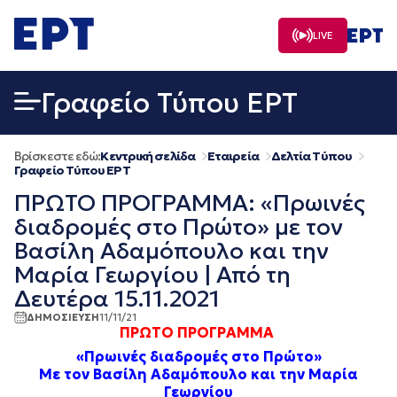
Μετάβαση
σε
LIVE
περιεχόμενο
Γραφείο Τύπου ΕΡΤ
Βρίσκεστε εδώ:
Κεντρική σελίδα
Εταιρεία
Δελτία Τύπου
Γραφείο Τύπου ΕΡΤ
ΠΡΩΤΟ ΠΡΟΓΡΑΜΜΑ: «Πρωινές
διαδρομές στο Πρώτο» με τον
Βασίλη Αδαμόπουλο και την
Μαρία Γεωργίου | Από τη
Δευτέρα 15.11.2021
ΔΗΜΟΣΙΕΥΣΗ
11/11/21
ΠΡΩΤΟ ΠΡΟΓΡΑΜΜΑ
«Πρωινές διαδρομές στο Πρώτο»
Με τον Βασίλη Αδαμόπουλο και την Μαρία
Γεωργίου