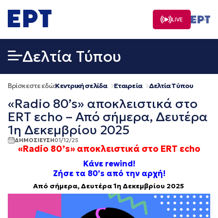
Μετάβαση
σε
LIVE
περιεχόμενο
Δελτία Τύπου
Βρίσκεστε εδώ:
Κεντρική σελίδα
Εταιρεία
Δελτία Τύπου
«Radio 80’s» αποκλειστικά στο
ERT εcho – Από σήμερα, Δευτέρα
1η Δεκεμβρίου 2025
ΔΗΜΟΣΙΕΥΣΗ
01/12/25
«Radio 80’s» αποκλειστικά στο ERT εcho
Κάνε rewind!
Ζήσε τα 80’s από την αρχή!
Από σήμερα, Δευτέρα 1η Δεκεμβρίου 2025