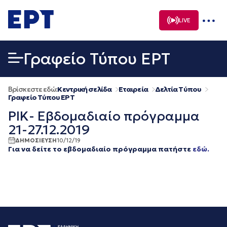
Μετάβαση
σε
LIVE
περιεχόμενο
Γραφείο Τύπου ΕΡΤ
Βρίσκεστε εδώ:
Κεντρική σελίδα
Εταιρεία
Δελτία Τύπου
Γραφείο Τύπου ΕΡΤ
ΡΙΚ- Εβδομαδιαίο πρόγραμμα
21-27.12.2019
ΔΗΜΟΣΙΕΥΣΗ
10/12/19
Για να δείτε το εβδομαδιαίο πρόγραμμα πατήστε
εδώ.