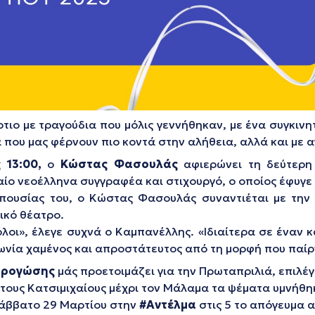
ιο με τραγούδια που μόλις γεννήθηκαν, με ένα συγκινη
ία που μας φέρνουν πιο κοντά στην αλήθεια, αλλά και με
 13:00,
ο
Κώστας Φασουλάς
αφιερώνει τη δεύτερ
ίο νεοέλληνα συγγραφέα και στιχουργό, ο οποίος έφυγε 
πουσίας του, ο Κώστας Φασουλάς συναντιέται με την
ικό θέατρο.
λοι»,
έλεγε συχνά ο Καμπανέλλης.
«Ιδιαίτερα σε έναν κ
ινωνία χαμένος και απροστάτευτος από τη μορφή που παίρν
Δρογώσης
μάς προετοιμάζει για την Πρωταπριλιά, επιλέγ
τους Κατσιμιχαίους μέχρι τον Μάλαμα τα ψέματα υμνήθηκ
 Σάββατο 29 Μαρτίου στην
#Αντέλμα
στις 5 το απόγευμα 