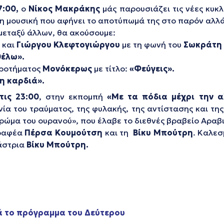
7:00,
ο
Νίκος Μακράκης
μάς παρουσιάζει τις νέες κυκ
τη μουσική που αφήνει το αποτύπωμά της στο παρόν αλλά
μεταξύ άλλων, θα ακούσουμε:
και
Γιώργου Κλεφτογιώργου
με τη φωνή του
Σωκράτη
θέλω».
κροτήματος
Μονόκερως
με τίτλο:
«Φεύγεις».
η καρδιά».
τις 23:00
, στην εκπομπή
«Με τα πόδια μέχρι την 
ία του τραύματος, της φυλακής, της αντίστασης και τη
ρώμα του ουρανού», που έλαβε το διεθνές βραβείο Αραβ
γραφέα
Πέρσα Κουμούτση
και τη
Βίκυ Μπούτρη
. Καλεσ
άστρια
Βίκυ Μπούτρη.
ά το πρόγραμμα του Δεύτερου