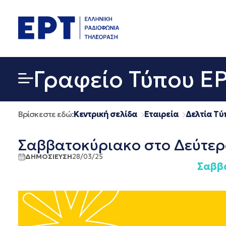
Μετάβαση
σε
περιεχόμενο
Γραφείο Τύπου Ε
Βρίσκεστε εδώ:
Κεντρική σελίδα
Εταιρεία
Δελτία Τύ
Σαββατοκύριακο στο Δεύτερ
ΔΗΜΟΣΙΕΥΣΗ
28/03/25
Σαββ