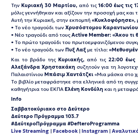
Την
Κυριακή 30 Μαρτίου,
από τις
16:00 έως τις 1
μόλις γεννήθηκαν και αξίζουν την προσοχή μας και 
Αυτή την Κυριακή, στην εκπομπή
«Κυκλοφόρησε»,
• Το νέο τραγούδι των
Χρυσόστομου Καραντωνίου
• Νέο τραγούδι από τους
Active Member:
«Άκου τι 
• Το πρώτο τραγούδι του πρωτοεμφανιζόμενου συγ
• Το νέο τραγούδι των
Πυξ Λαξ
με τίτλο:
«Μεθυσμέν
Και το βράδυ της
Κυριακής,
από τις
22:00 έως 
Αλεξάνδρα Χρηστακάκη
συζητούν για τη λογοτεχν
Παλαιστίνιου
Μπάσιμ Χαντάτζκι
«Μια μάσκα στο χ
Το βιβλίο μεταφράστηκε στα ελληνικά από τη συγ
καθηγήτρια του ΕΚΠΑ
Ελένη Κονδύλη
και η μεταφρ
Info
Σαββατοκύριακο στο Δεύτερο
Δεύτερο Πρόγραμμα 103.7
#ΔεύτεροΠρόγραμμα #
DefteroProgramma
Live Streaming
|
Facebook
|
Instagram
|
Αναλυτικ