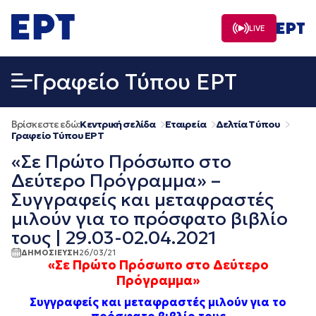
Μετάβαση
σε
LIVE
περιεχόμενο
Γραφείο Τύπου ΕΡΤ
Βρίσκεστε εδώ:
Κεντρική σελίδα
Εταιρεία
Δελτία Τύπου
Γραφείο Τύπου ΕΡΤ
«Σε Πρώτο Πρόσωπο στο
Δεύτερο Πρόγραμμα» –
Συγγραφείς και μεταφραστές
μιλούν για το πρόσφατο βιβλίο
τους | 29.03-02.04.2021
ΔΗΜΟΣΙΕΥΣΗ
26/03/21
«Σε Πρώτο Πρόσωπο στο Δεύτερο
Πρόγραμμα»
Συγγραφείς και μεταφραστές μιλούν για το