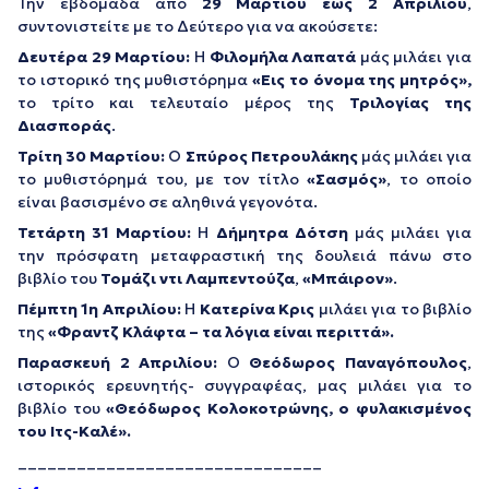
Την εβδομάδα από
29 Μαρτίου έως 2 Απριλίου
,
συντονιστείτε με το Δεύτερο για να ακούσετε:
Δευτέρα 29 Μαρτίου:
Η
Φιλομήλα Λαπατά
μάς μιλάει για
το ιστορικό της μυθιστόρημα
«Εις το όνομα της μητρός»,
το τρίτο και τελευταίο μέρος της
Τριλογίας της
Διασποράς
.
Τρίτη 30 Μαρτίου:
Ο
Σπύρος Πετρουλάκης
μάς μιλάει για
το μυθιστόρημά του, με τον τίτλο
«Σασμός»
, το οποίο
είναι βασισμένο σε αληθινά γεγονότα.
Τετάρτη 31 Μαρτίου:
Η
Δήμητρα Δότση
μάς μιλάει για
την πρόσφατη μεταφραστική της δουλειά πάνω στο
βιβλίο του
Τομάζι ντι Λαμπεντούζα
,
«Μπάιρον»
.
Πέμπτη 1η Απριλίου:
Η
Κατερίνα Κρις
μιλάει για το βιβλίο
της
«Φραντζ Κλάφτα – τα λόγια είναι περιττά».
Παρασκευή 2 Απριλίου:
Ο
Θεόδωρος Παναγόπουλος
,
ιστορικός ερευνητής- συγγραφέας, μας μιλάει για το
βιβλίο του
«Θεόδωρος Κολοκοτρώνης, ο φυλακισμένος
του Ιτς-Καλέ».
_______________________________