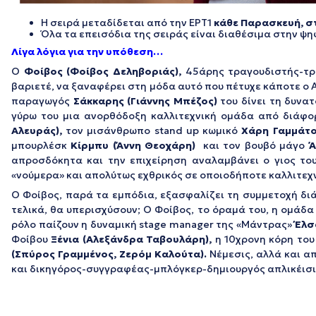
Η σειρά μεταδίδεται από την ΕΡΤ1
κάθε Παρασκευή, στ
Όλα τα επεισόδια της σειράς είναι διαθέσιμα στην 
Λίγα λόγια για την υπόθεση…
Ο
Φοίβος (Φοίβος Δεληβοριάς),
45άρης τραγουδιστής-τραγ
βαριετέ, να ξαναφέρει στη μόδα αυτό που πέτυχε κάποτε ο 
παραγωγός
Σάκκαρης (Γιάννης Μπέζος)
του δίνει τη δυνατ
γύρω του μια ανορθόδοξη καλλιτεχνική ομάδα από διάφο
Αλευράς),
τον μισάνθρωπο stand up κωμικό
Χάρη Γαμμάτο
μπουρλέσκ
Κίρμπυ (Άννη Θεοχάρη)
και τον βουβό μάγο
Ά
απροσδόκητα και την επιχείρηση αναλαμβάνει ο γιος τ
«νούμερα» και απολύτως εχθρικός σε οποιοδήποτε καλλιτεχ
Ο Φοίβος, παρά τα εμπόδια, εξασφαλίζει τη συμμετοχή διάσ
τελικά, θα υπερισχύσουν; Ο Φοίβος, το όραμά του, η ομάδα
ρόλο παίζουν η δυναμική stage manager της «Μάντρας»
Έλσ
Φοίβου
Ξένια (Αλεξάνδρα Ταβουλάρη),
η 10χρονη κόρη του
(Σπύρος Γραμμένος, Ζερόμ Καλούτα).
Νέμεσις, αλλά και α
και δικηγόρος-συγγραφέας-μπλόγκερ-δημιουργός απλικέισιο