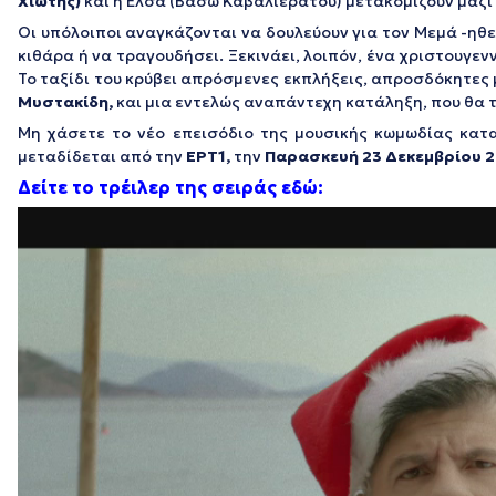
Χιώτης)
και η Έλσα (Βάσω Καβαλιεράτου) μετακομίζουν μαζί 
Οι υπόλοιποι αναγκάζονται να δουλεύουν για τον Μεμά -ηθε
κιθάρα ή να τραγουδήσει. Ξεκινάει, λοιπόν, ένα χριστουγεν
Το ταξίδι του κρύβει απρόσμενες εκπλήξεις, απροσδόκητες 
Μυστακίδη,
και μια εντελώς αναπάντεχη κατάληξη, που θα το
Μη χάσετε το νέο επεισόδιο της μουσικής κωμωδίας κατ
μεταδίδεται από την
ΕΡΤ1,
την
Παρασκευή 23 Δεκεμβρίου 2
Δείτε το τρέιλερ της σειράς εδώ:
Πρόγραμμα
Αναπαραγωγής
Βίντεο