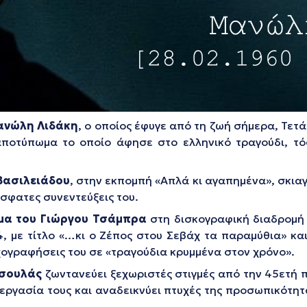
νώλη Λιδάκη
, ο οποίος έφυγε από τη ζωή σήμερα, Τετ
ποτύπωμα το οποίο άφησε στο ελληνικό τραγούδι, τόσ
Βασιλειάδου
, στην εκπομπή «Απλά κι αγαπημένα», σκια
όσφατες συνεντεύξεις του.
μα του Γιώργου Τσάμπρα
στη δισκογραφική διαδρομή 
, με τίτλο «…κι ο Ζέπος στου Σεβάχ τα παραμύθια» κα
χογραφήσεις του σε «τραγούδια κρυμμένα στον χρόνο».
σουλάς
ζωντανεύει ξεχωριστές στιγμές από την 45ετή 
εργασία τους και αναδεικνύει πτυχές της προσωπικότητ