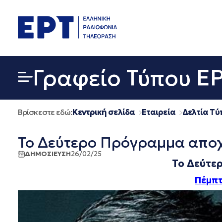
Μετάβαση
σε
περιεχόμενο
Γραφείο Τύπου Ε
Βρίσκεστε εδώ:
Κεντρική σελίδα
Εταιρεία
Δελτία Τύ
Το Δεύτερο Πρόγραμμα αποχ
ΔΗΜΟΣΙΕΥΣΗ
26/02/25
Το Δεύτε
Πέμπτ