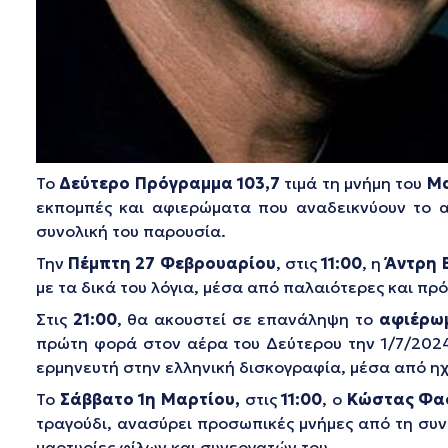
Το
Δεύτερο Πρόγραμμα 103,7
τιμά τη μνήμη του
Μα
εκπομπές και αφιερώματα που αναδεικνύουν το α
συνολική του παρουσία.
Την
Πέμπτη 27 Φεβρουαρίου
, στις
11:00
, η
Άντρη 
με τα δικά του λόγια, μέσα από παλαιότερες και πρ
Στις
21:00
, θα ακουστεί σε επανάληψη το
αφιέρω
πρώτη φορά στον αέρα του Δεύτερου την 1/7/2024
ερμηνευτή στην ελληνική δισκογραφία, μέσα από η
Το
Σάββατο 1η Μαρτίου,
στις
11:00
, ο
Κώστας Φα
τραγούδι, ανασύρει προσωπικές μνήμες από τη συν
μαρτυρίες φίλων και συνεργατών του.