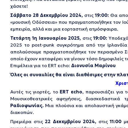
χάσετε!
Σάββατο 28 Δεκεμβρίου 2024,
στις
19:00:
Θα απολ
«μουσική Οδύσσεια» που πραγματοποιήθηκε τον Ιού
εμπειρία, αλλά και μια εορταστική ατμόσφαιρα.
Τετάρτη 1η Ιανουαρίου 2025,
στις
19:00:
Υποδεχό
2025 τo post-punk συγκρότημα από την Ιρλανδία 
απολαύσουμε πραγματοποιήθηκε τον περασμένο Σεπτ
οποίο έχουν καταφέρει να γίνουν τόσο δημοφιλείς τ
Επιμέλεια για το ERT εcho:
Διονυσία Μαρίνου
Όλες οι συναυλίες θα είναι διαθέσιμες στην πλα
Χριστ
Αυτές τις γιορτές, το
ERT
ε
cho
, παρουσιάζει για τ
Μουσικοθεατρικές αφηγήσεις, διασκεδαστικά τρ
Ραδιοφωνίας.
Μια πλούσια και απολαυστική γκάμα
διακοπών.
Πρεμιέρα στις
22 Δεκεμβρίου 2024,
στις
11:00
με