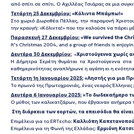
από σπίτι σε σπίτι. Ο Αχιλλέας Τσιάρας σε μια συγκ
Τετάρτη 25 Δεκεμβρίου:
«Κόλιντα Μπάμπω!»
Στο χωριό Δωροθέα Πέλλας, την παραμονή Χριστουγ
την κραυγή: «Κόλιντα!» που την καλούσε να πάρει μέ
Παρασκευή
27
Δεκεμβρίου:
«We survived the Chr
It’s Christmas 2004, and a group of friends is enjoyi
Δευτέρα 30 Δεκεμβρίου:
«
Χριστούγεννα χωρίς α
Η Δήμητρα Σερέτη θυμάται τα Χριστούγεννα στα 
καθημερινότητας αναπλήρωνε η αγάπη κι η ενότητα
Τετάρτη 1η Ιανουαρίου 2025:
«Ληστής για μια Π
Το πρωινό της Πρωτοχρονιάς, ένας νεαρός Έλληνας
Δευτέρα 6 Ιανουαρίου 2025:
«Το δωδεκαήμερο τ
Ο μύθος των καλικατζάρων, που έβγαιναν ανήμερα 
Στη διάρκεια των εορτών, τα επεισόδια θα είναι
Επιμέλεια για το ERTεcho:
Καλλιόπη Καπετανοπο
Επιμέλεια για τη Φωνή της Ελλάδας:
Ερμιόνη Κατσι