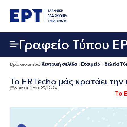
Μετάβαση
σε
περιεχόμενο
Γραφείο Τύπου Ε
Βρίσκεστε εδώ:
Κεντρική σελίδα
Εταιρεία
Δελτία Τύ
Το ERTεcho μάς κρατάει την
ΔΗΜΟΣΙΕΥΣΗ
23/12/24
Το 