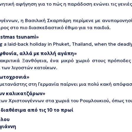
ινητική αφήγηση για το πώς η παράδοση ενώνει τις γενιές
έννων, η Βασιλική Σκαρπάρη περίμενε με ανυπομονησία
ρος στο πιο διασκεδαστικό έθιμο για τα παιδιά.
istmas tsunami»
ng a laid-back holiday in Phuket, Thailand, when the deadl
φθονία, αλλά με πολλή αγάπη»
ακριτικά Ξανθόγεια, ένα μικρό χωριό στους πρόποδες
 των λιγοστών κατοίκων.
ρωτοχρονιά»
 μετανάστης στη Γερμανία παίρνει μια πολύ κακή απόφασ
ων καλικατζάρων»
των Χριστουγέννων στα χωριά του Ρουμλουκιού, όπως το
 διαθέσιμα από τις 10 το πρωί
ύλου
γιάννη