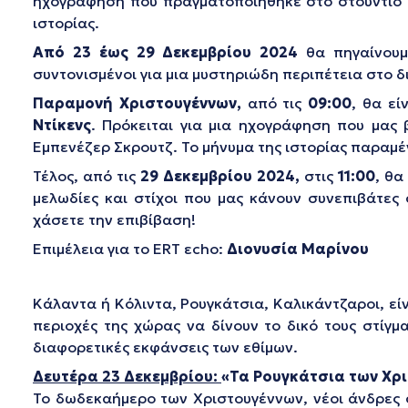
ηχογράφηση που πραγματοποιήθηκε στο στούντιο τη
ιστορίας.
Από 23 έως 29 Δεκεμβρίου
2024
θα πηγαίνουμ
συντονισμένοι για μια μυστηριώδη περιπέτεια στο δ
Παραμονή Χριστουγέννων,
από τις
09:00
, θα εί
Ντίκενς
. Πρόκειται για μια ηχογράφηση που μας 
Εμπενέζερ Σκρουτζ. Το μήνυμα της ιστορίας παραμέν
Τέλος, από τις
29 Δεκεμβρίου 2024,
στις
11:00
, θα
μελωδίες και στίχοι που μας κάνουν συνεπιβάτες
χάσετε την επιβίβαση!
Επιμέλεια για το ERT εcho:
Διονυσία Μαρίνου
Κάλαντα ή Κόλιντα, Ρουγκάτσια, Καλικάντζαροι, είν
περιοχές της χώρας να δίνουν το δικό τους στίγμ
διαφορετικές εκφάνσεις των εθίμων.
Δευτέρα 23 Δεκεμβρίου:
«Τα Ρουγκάτσια των Χρ
Το δωδεκαήμερο των Χριστουγέννων, νέοι άνδρες 