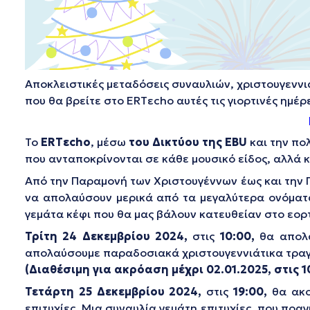
Αποκλειστικές μεταδόσεις συναυλιών, χριστουγεννιάτ
που θα βρείτε στο ERTεcho αυτές τις γιορτινές ημέρ
Το
ERT
ε
cho
, μέσω
του Δικτύου της
EBU
και την πο
που ανταποκρίνονται σε κάθε μουσικό είδος, αλλά κ
Από την Παραμονή των Χριστουγέννων έως και την Π
να απολαύσουν μερικά από τα μεγαλύτερα ονόματα 
γεμάτα κέφι που θα μας βάλουν κατευθείαν στο εορ
Τρίτη 24 Δεκεμβρίου 2024,
στις
10:00,
θα απολ
απολαύσουμε παραδοσιακά χριστουγεννιάτικα τραγ
(Διαθέσιμη για ακρόαση μέχρι 02.01.2025, στις 1
Τετάρτη 25 Δεκεμβρίου 2024,
στις
19:00,
θα ακο
επιτυχίες. Μια συναυλία γεμάτη επιτυχίες, που πραγ