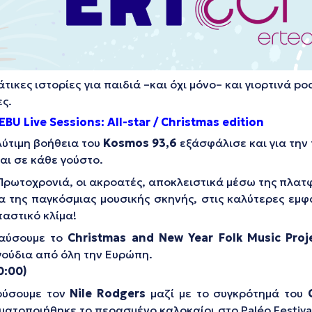
ικες ιστορίες για παιδιά –και όχι μόνο– και γιορτινά p
ες.
EBU Live Sessions: All-star / Christmas edition
λύτιμη βοήθεια του
Kosmos
93,6
εξάσφάλισε και για την
αι σε κάθε γούστο.
ρωτοχρονιά, οι ακροατές, αποκλειστικά μέσω της πλατφ
της παγκόσμιας μουσικής σκηνής, στις καλύτερες εμφα
ταστικό κλίμα!
αύσουμε το
Christmas and New Year Folk Music Proj
ούδια από όλη την Ευρώπη.
0:00)
ύσουμε τον
Nile
Rodgers
μαζί με το συγκρότημά του
ματοποιήθηκε το περασμένο καλοκαίρι στο Paléo Festival