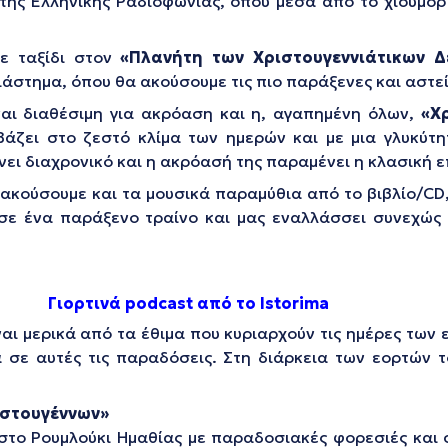
ς Ελληνικής Ραδιοφωνίας, όπου μέσα από το χιούμορ κ
ε ταξίδι στον
«Πλανήτη των Χριστουγεννιάτικων 
ιάστημα, όπου θα ακούσουμε τις πιο παράξενες και αστεί
ναι διαθέσιμη για ακρόαση και η, αγαπημένη όλων,
«Χ
βάζει στο ζεστό κλίμα των ημερών και με μια γλυκύτ
ει διαχρονικό και η ακρόασή της παραμένει η κλασική επι
 ακούσουμε και τα μουσικά παραμύθια από το βιβλίο/CD
 σε ένα παράξενο τραίνο και μας εναλλάσσει συνεχώς
Γιορτινά
podcast
από το Istorima
αι μερικά από τα έθιμα που κυριαρχούν τις ημέρες των 
α σε αυτές τις παραδόσεις. Στη διάρκεια των εορτών 
ιστουγέννων»
στο Ρουμλούκι Ημαθίας με παραδοσιακές φορεσιές και 