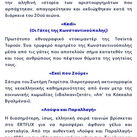
την αληθινή ιστορία των αριστουργημάτων που
αρπάχτηκαν, απαγορεύτηκαν και εκδιώχθηκαν κατά τη
διάρκεια του 20ού αιώνα.
«Kedi»
(Οι Γάτες της Κωνσταντινούπολης)
Πρωτότυπο εθνογραφικό ντοκιμαντέρ της Τσεϊντά
Τορούν. Ένα τρυφερό πορτρέτο της Κωνσταντινούπολης
μέσα από τις γάτες που αποτελούν σήμα κατατεθέν της
και τους ανθρώπους που πέφτουν θύματα της γοητείας
τους.
«Εκεί που Ζούμε»
Σάτιρα του Σωτήρη Γκορίτσα. Ιλαροτραγική ακτινογραφία
της νεοελληνικής καθημερινότητας από έναν μετρ της
κοινωνικής κωμωδίας («Βαλκανιζατέr», «Απ’ τα Κόκκαλα
Βγαλμένα»).
«Λούφα και Παραλλαγή»
Η διασημότερη, ίσως, ελληνική σειρά ταινιών βρίσκεται
στο ERTFLIX για να προσφέρει άφθονο γέλιο και
νοσταλγία. Από την αυθεντική «Λούφα και Παραλλαγή»