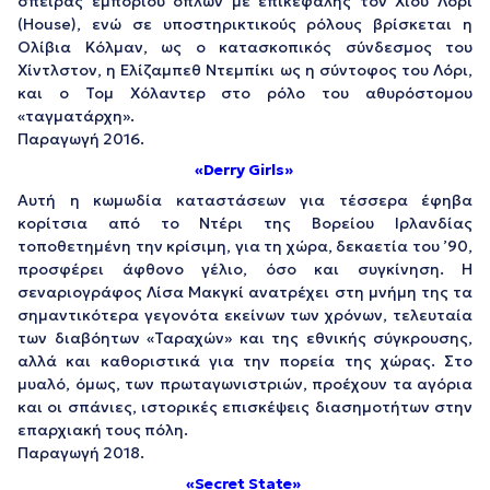
σπείρας εμπορίου όπλων με επικεφαλής τον Χιου Λόρι
(House), ενώ σε υποστηρικτικούς ρόλους βρίσκεται η
Ολίβια Κόλμαν, ως ο κατασκοπικός σύνδεσμος του
Χίντλστον, η Ελίζαμπεθ Ντεμπίκι ως η σύντοφος του Λόρι,
και ο Τομ Χόλαντερ στο ρόλο του αθυρόστομου
«ταγματάρχη».
Παραγωγή 2016.
«Derry Girls»
Αυτή η κωμωδία καταστάσεων για τέσσερα έφηβα
κορίτσια από το Ντέρι της Βορείου Ιρλανδίας
τοποθετημένη την κρίσιμη, για τη χώρα, δεκαετία του ’90,
προσφέρει άφθονο γέλιο, όσο και συγκίνηση. Η
σεναριογράφος Λίσα Μακγκί ανατρέχει στη μνήμη της τα
σημαντικότερα γεγονότα εκείνων των χρόνων, τελευταία
των διαβόητων «Ταραχών» και της εθνικής σύγκρουσης,
αλλά και καθοριστικά για την πορεία της χώρας. Στο
μυαλό, όμως, των πρωταγωνιστριών, προέχουν τα αγόρια
και οι σπάνιες, ιστορικές επισκέψεις διασημοτήτων στην
επαρχιακή τους πόλη.
Παραγωγή 2018.
«Secret State»