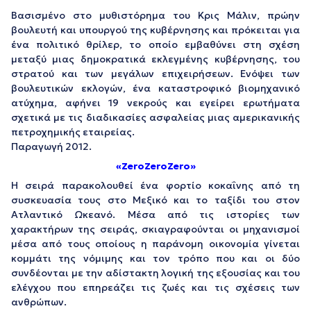
Βασισμένο στο μυθιστόρημα του Κρις Μάλιν, πρώην
βουλευτή και υπουργού της κυβέρνησης και πρόκειται για
ένα πολιτικό θρίλερ, το οποίο εμβαθύνει στη σχέση
μεταξύ μιας δημοκρατικά εκλεγμένης κυβέρνησης, του
στρατού και των μεγάλων επιχειρήσεων. Ενόψει των
βουλευτικών εκλογών, ένα καταστροφικό βιομηχανικό
ατύχημα, αφήνει 19 νεκρούς και εγείρει ερωτήματα
σχετικά με τις διαδικασίες ασφαλείας μιας αμερικανικής
πετροχημικής εταιρείας.
Παραγωγή 2012.
«ZeroZeroZero»
Η σειρά παρακολουθεί ένα φορτίο κοκαΐνης από τη
συσκευασία τους στο Μεξικό και το ταξίδι του στον
Ατλαντικό Ωκεανό. Μέσα από τις ιστορίες των
χαρακτήρων της σειράς, σκιαγραφούνται οι μηχανισμοί
μέσα από τους οποίους η παράνομη οικονομία γίνεται
κομμάτι της νόμιμης και τον τρόπο που και οι δύο
συνδέονται με την αδίστακτη λογική της εξουσίας και του
ελέγχου που επηρεάζει τις ζωές και τις σχέσεις των
ανθρώπων.