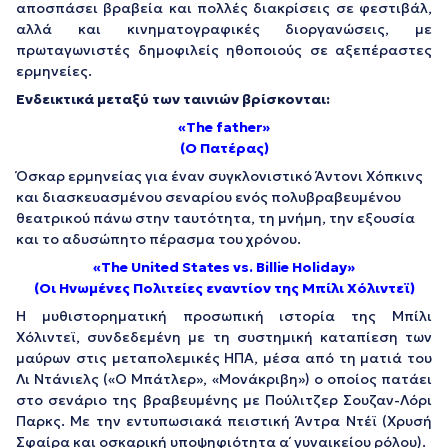
αποσπάσει βραβεία και πολλές διακρίσεις σε φεστιβάλ,
αλλά και κινηματογραφικές διοργανώσεις, με
πρωταγωνιστές δημοφιλείς ηθοποιούς σε αξεπέραστες
ερμηνείες.
Ενδεικτικά μεταξύ των ταινιών βρίσκονται:
«The father»
(Ο Πατέρας)
Όσκαρ ερμηνείας για έναν συγκλονιστικό Άντονι Χόπκινς
και διασκευασμένου σεναρίου ενός πολυβραβευμένου
θεατρικού πάνω στην ταυτότητα, τη μνήμη, την εξουσία
και το αδυσώπητο πέρασμα του χρόνου.
«The United States vs. Billie Holiday»
(Οι Ηνωμένες Πολιτείες εναντίον της Μπίλι Χόλιντεϊ)
Η μυθιστορηματική προσωπική ιστορία της Μπίλι
Χόλιντεϊ, συνδεδεμένη με τη συστημική καταπίεση των
μαύρων στις μεταπολεμικές ΗΠΑ, μέσα από τη ματιά του
Λι Ντάνιελς («Ο Μπάτλερ», «Μονάκριβη») ο οποίος πατάει
στο σενάριο της βραβευμένης με Πούλιτζερ Σουζαν-Λόρι
Παρκς. Με την εντυπωσιακά πειστική Άντρα Ντέϊ (Χρυσή
Σφαίρα και οσκαρική υποψηφιότητα α΄ γυναικείου ρόλου).