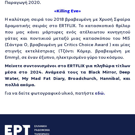
Παραγωγή 2020.
«Killing Eve»
Η καλύτερη σειρά του 2018 βραβευμένη με Χρυσή Σφαίρα
δραματικής σειράς στο ERTFLIX. Το κατασκοπικό θρίλερ
που μας κάνει μάρτυρες ενός ατέλειωτου κυνηγητού
γάτας και ποντικιού μεταξύ μιας κατασκόπου του MI5
(Σάντρα Ο, βραβευμένη με Critics Choice Award ) και μίας
στιγνής εκτελέστριας (Τζόντι Κόμερ, βραβευμένη με
Emmy), σε έναν έξυπνο, ηλεκτρισμένο γύρο του κόσμου.
Μείνετε συντονισμένοι στο ERTFLIX για πληθώρα τίτλων
μέσα στο 2024. Ανάμεσά τους τα Black Mirror, Deep
Water, My Mad Fat Diary, Broadchurch, Hannibal, και
πολλά ακόμα.
Για να δείτε φωτογραφικό υλικό, πατήστε
εδώ
.