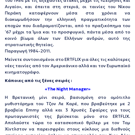
του 1984 με τις αξέχαστες ατάκες μέχρι τις «Σειρήνες και
Αιγαίο», και έπειτα στη στεριά, οι ταινίες του Νίκου
Περάκη καταφέρνουν μέσα στα χρόνια να
διακωμωδήσουν την ελληνική πραγματικότητα των
εποχών που διαδραματίζονται, από το πραξικόπημα του
’67 μέχρι τα Ίμια και το προσφυγικό, πάντα μέσα από το
κοινό βίωμα όλων των Ελλήνων ανδρών, αυτό της
στρατιωτικής θητείας.
Παραγωγή 1984-2011.
Μείνετε συντονισμένοι στο ERTFLIX για όλες τις καλύτερες
νέες ταινίες από τον Αμερικάνικο αλλά και τον Ευρωπαϊκό
κινηματογράφο.
Κάποιες από τις ξένες σειρές :
«The Night Manager»
Η Βρετανική μίνι σειρά, βασισμένη στο ομότιτλο
μυθιστόρημα του Τζον Λε Καρέ, που βραβεύτηκε με 2
βραβεία Emmy αλλά και 3 Χρυσές Σφαίρες για τους
πρωταγωνιστές της βρίσκεται μόνο στο ERTFLIX.
Απολαύστε τώρα το κατασκοπικό θρίλερ με τον Τομ
Χίντλστον να παρεισφρέει στους κύκλους μια διεθνούς