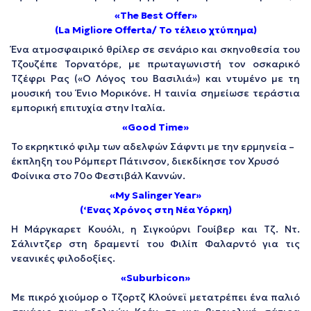
«The Best Offer»
(La Migliore Offerta/ Το τέλειο χτύπημα)
Ένα ατμοσφαιρικό θρίλερ σε σενάριο και σκηνοθεσία του
Τζουζέπε Τορνατόρε, με πρωταγωνιστή τον οσκαρικό
Τζέφρι Ρας («Ο Λόγος του Βασιλιά») και ντυμένο με τη
μουσική του Ένιο Μορικόνε. Η ταινία σημείωσε τεράστια
εμπορική επιτυχία στην Ιταλία.
«Good Time»
Το εκρηκτικό φιλμ των αδελφών Σάφντι με την ερμηνεία –
έκπληξη του Ρόμπερτ Πάτινσον, διεκδίκησε τον Χρυσό
Φοίνικα στο 70ο Φεστιβάλ Καννών.
«My Salinger Year»
(‘Ενας Χρόνος στη Νέα Υόρκη)
Η Μάργκαρετ Κουόλι, η Σιγκούρνι Γουίβερ και Τζ. Ντ.
Σάλιντζερ στη δραμεντί του Φιλίπ Φαλαρντό για τις
νεανικές φιλοδοξίες.
«Suburbicon»
Με πικρό χιούμορ ο Τζορτζ Κλούνεϊ μετατρέπει ένα παλιό