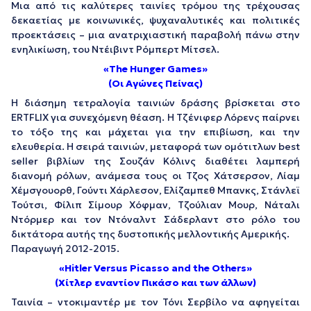
Μια από τις καλύτερες ταινίες τρόμου της τρέχουσας
δεκαετίας με κοινωνικές, ψυχαναλυτικές και πολιτικές
προεκτάσεις – μια ανατριχιαστική παραβολή πάνω στην
ενηλικίωση, του Ντέιβιντ Ρόμπερτ Μίτσελ.
«The Hunger Games»
(Οι Αγώνες Πείνας)
Η διάσημη τετραλογία ταινιών δράσης βρίσκεται στο
ERTFLIX για συνεχόμενη θέαση. Η Τζένιφερ Λόρενς παίρνει
το τόξο της και μάχεται για την επιβίωση, και την
ελευθερία. Η σειρά ταινιών, μεταφορά των ομότιτλων best
seller βιβλίων της Σουζάν Κόλινς διαθέτει λαμπερή
διανομή ρόλων, ανάμεσα τους οι Τζος Χάτσερσον, Λίαμ
Χέμσγουορθ, Γούντι Χάρλεσον, Ελίζαμπεθ Μπανκς, Στάνλεϊ
Τούτσι, Φίλιπ Σίμουρ Χόφμαν, Τζούλιαν Μουρ, Νάταλι
Ντόρμερ και τον Ντόναλντ Σάδερλαντ στο ρόλο του
δικτάτορα αυτής της δυστοπικής μελλοντικής Αμερικής.
Παραγωγή 2012-2015.
«Hitler Versus Picasso and the Others»
(Χίτλερ εναντίον Πικάσο και των άλλων)
Ταινία – ντοκιμαντέρ με τον Τόνι Σερβίλο να αφηγείται