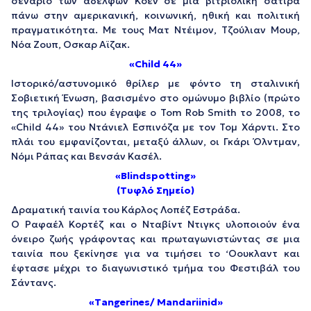
σενάριο των αδελφών Κοέν σε μια βιτριολική σάτιρα
πάνω στην αμερικανική, κοινωνική, ηθική και πολιτική
πραγματικότητα. Με τους Ματ Ντέιμον, Τζούλιαν Μουρ,
Νόα Ζουπ, Οσκαρ Αϊζακ.
«Child 44»
Ιστορικό/αστυνομικό θρίλερ με φόντο τη σταλινική
Σοβιετική Ένωση, βασισμένο στο ομώνυμο βιβλίο (πρώτο
της τριλογίας) που έγραψε ο Tom Rob Smith το 2008, το
«Child 44» του Ντάνιελ Εσπινόζα με τον Τομ Χάρντι. Στο
πλάι του εμφανίζονται, μεταξύ άλλων, οι Γκάρι Όλντμαν,
Νόμι Ράπας και Βενσάν Κασέλ.
«Blindspotting»
(Τυφλό Σημείο)
Δραματική ταινία του Κάρλος Λοπέζ Εστράδα.
Ο Ραφαέλ Κορτέζ και ο Νταβίντ Ντιγκς υλοποιούν ένα
όνειρο ζωής γράφοντας και πρωταγωνιστώντας σε μια
ταινία που ξεκίνησε για να τιμήσει το ‘Οουκλαντ και
έφτασε μέχρι το διαγωνιστικό τμήμα του Φεστιβάλ του
Σάντανς.
«Τangerines/ Mandariinid»