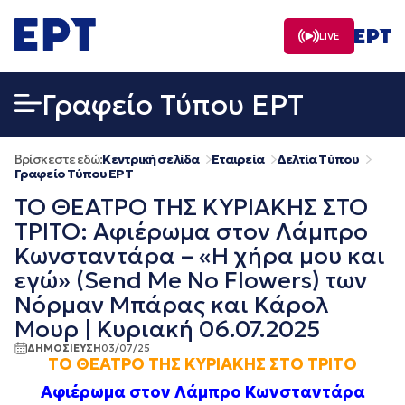
Μετάβαση
σε
LIVE
περιεχόμενο
Γραφείο Τύπου ΕΡΤ
Βρίσκεστε εδώ:
Κεντρική σελίδα
Εταιρεία
Δελτία Τύπου
Γραφείο Τύπου ΕΡΤ
ΤΟ ΘΕΑΤΡΟ ΤΗΣ ΚΥΡΙΑΚΗΣ ΣΤΟ
ΤΡΙΤΟ: Αφιέρωμα στον Λάμπρο
Κωνσταντάρα – «Η χήρα μου και
εγώ» (Send Me No Flowers) των
Νόρμαν Μπάρας και Κάρολ
Μουρ | Κυριακή 06.07.2025
ΔΗΜΟΣΙΕΥΣΗ
03/07/25
ΤΟ ΘΕΑΤΡΟ ΤΗΣ ΚΥΡΙΑΚΗΣ ΣΤΟ
ΤΡΙΤΟ
Αφιέρωμα στον Λάμπρο Κωνσταντάρα