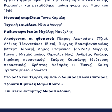
Κυριακής» και μεταδόθηκε πρώτη φορά τον Μάιο του
1964.
Μουσική επιμέλεια:
Τόνια Καράλη
Τεχνική επιμέλεια:
Νίτσα Λουγγή
Ραδιοσκηνοθεσία:
Μιχάλης Μπούχλης
Ακούγονται οι ηθοποιοί:
Πέτρος Λεωκράτης (Τζιμ),
Αλέκος Τζαννετάκος (Βίτο), Γιώργος Βρασιβανόπουλος
(Μπερτ Πάουερ), Δήμος Σταρένιος, (δρ.Ραλφ Μόρρις),
Γιάννης Μιχαλόπουλος (Άρνολντ Νας), Ανδρέας Ρικάκης
(πρώτος περαστικός), Σπύρος Καμπάνης (δεύτερος
περαστικός), Χρήστος Δοξαράς (κ. Έικινς), Καίτη
Τριανταφύλλου (Λολίτα)
Στο ρόλο του Τζoρτζ Κίμπαλ ο Λάμπρος Κωνσταντάρας
Τζούντυ Κίμπαλ η Μάρω Κοντού
Επιμέλεια εκπομπής:
Μάρα Καλούδη