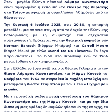
Στον μεγάλο Έλληνα ηθοποιό
Λάμπρο Κωνσταντάρα
είναι αφιερωμένη η εκπομπή
«Το Θέατρο της Κυριακής
στο Τρίτο»
με αφορμή τη συμπλήρωση 40 χρόνων από το
θάνατο του.
Την
Κυριακή 6 Ιουλίου 2025,
στις
20:30,
η εκπομπή
μεταδίδει μια σπάνια στιγμή από το Αρχείο της Ελληνικής
Ραδιοφωνίας με τη συμμετοχή του αξέχαστου
πρωταγωνιστή. Πρόκειται για την
θεατρική κωμωδία
των
Norman
Barasch
(Νόρμαν Μπάρας) και
Carroll
Moore
(Κάρολ Μουρ) με τίτλο
«Send Me No Flowers».
Το έργο
παρουσιάστηκε το 1960 στο Broadway, ενώ το 1964
μεταφέρθηκε στον κινηματογράφο.
Στην Ελλάδα το έργο ανέβηκε στο θέατρο Γκλόρια από τον
θίασο
Λάμπρου Κωνσταντάρα
και
Μάρως Κοντού
το
Νοέμβριο
του
1963
σε
σκηνοθεσία Μιχάλη Μπούχλη
και
μετάφραση Κώστα Σταματίου
με τον τίτλο
« Η χήρα μου
κι εγώ».
Με τη μοναδική
ραδιοφωνική συνεύρεση του Λάμπρου
Κωνσταντάρα και της Μάρως Κοντού και με την ίδια
διανομή
μιας ομάδας δημοφιλών ηθοποιών της εποχής, το
έργο ηχογραφήθηκε για την εκπομπή «Το Θέατρο της