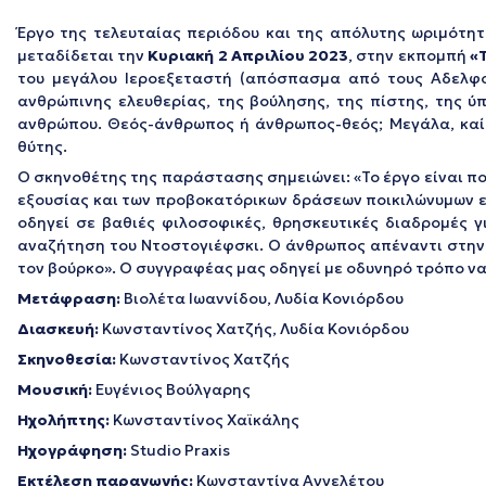
Έργο της τελευταίας περιόδου και της απόλυτης ωριμότ
μεταδίδεται την
Κυριακή 2 Απριλίου 2023
, στην εκπομπή
«
του μεγάλου Ιεροεξεταστή (απόσπασµα από τους Αδελφο
ανθρώπινης ελευθερίας, της βούλησης, της πίστης, της ύ
ανθρώπου. Θεός-άνθρωπος ή άνθρωπος-θεός; Μεγάλα, καί
θύτης.
Ο σκηνοθέτης της παράστασης σημειώνει: «Το έργο είναι πο
εξουσίας και των προβοκατόρικων δράσεων ποικιλώνυµων ε
οδηγεί σε βαθιές φιλοσοφικές, θρησκευτικές διαδροµές 
αναζήτηση του Ντοστογιέφσκι. Ο άνθρωπος απέναντι στην ύ
τον βούρκο». Ο συγγραφέας µας οδηγεί µε οδυνηρό τρόπο να
Μετάφραση:
Βιολέτα Ιωαννίδου, Λυδία Κονιόρδου
Διασκευή:
Κωνσταντίνος Χατζής, Λυδία Κονιόρδου
Σκηνοθεσία:
Κωνσταντίνος Χατζής
Μουσική:
Ευγένιος Βούλγαρης
Ηχολήπτης:
Κωνσταντίνος Χαϊκάλης
Ηχογράφηση:
Studio Praxis
Εκτέλεση παραγωγής:
Κωνσταντίνα Αγγελέτου