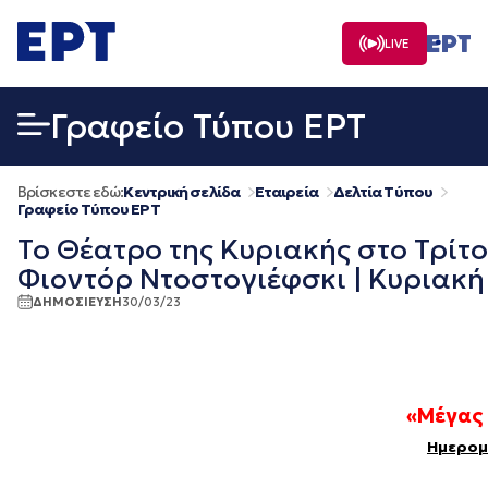
Μετάβαση
σε
LIVE
περιεχόμενο
Γραφείο Τύπου ΕΡΤ
Βρίσκεστε εδώ:
Κεντρική σελίδα
Εταιρεία
Δελτία Τύπου
Γραφείο Τύπου ΕΡΤ
Το Θέατρο της Κυριακής στο Τρίτο
Φιοντόρ Ντοστογιέφσκι | Κυριακή
ΔΗΜΟΣΙΕΥΣΗ
30/03/23
«Μέγας 
Ημερομη