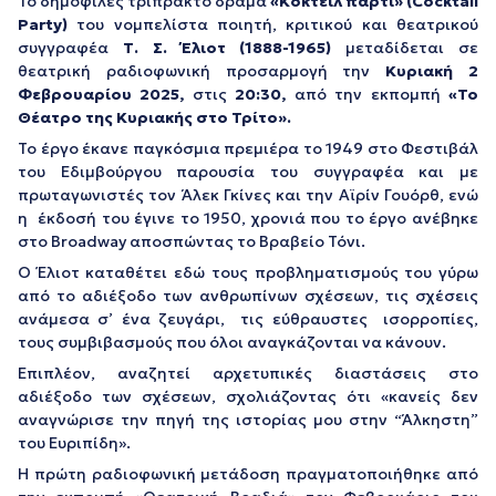
Το δημοφιλές τρίπρακτο δράμα
«Κοκτέιλ πάρτι» (Cocktail
Party)
του νομπελίστα ποιητή, κριτικού και θεατρικού
συγγραφέα
Τ. Σ. Έλιοτ (1888-1965)
μεταδίδεται σε
θεατρική ραδιοφωνική προσαρμογή την
Κυριακή 2
Φεβρουαρίου 2025,
στις
20:30,
από την εκπομπή
«Το
Θέατρο της Κυριακής στο Τρίτο».
Το έργο έκανε παγκόσμια πρεμιέρα το 1949 στο Φεστιβάλ
του Εδιμβούργου παρουσία του συγγραφέα και με
πρωταγωνιστές τον Άλεκ Γκίνες και την Αϊρίν Γουόρθ, ενώ
η έκδοσή του έγινε το 1950, χρονιά που το έργο ανέβηκε
στο Broadway αποσπώντας το Βραβείο Τόνι.
Ο Έλιοτ καταθέτει εδώ τους προβληματισμούς του γύρω
από το αδιέξοδο των ανθρωπίνων σχέσεων, τις σχέσεις
ανάμεσα σ’ ένα ζευγάρι, τις εύθραυστες ισορροπίες,
τους συμβιβασμούς που όλοι αναγκάζονται να κάνουν.
Επιπλέον, αναζητεί αρχετυπικές διαστάσεις στο
αδιέξοδο των σχέσεων, σχολιάζοντας ότι «κανείς δεν
αναγνώρισε την πηγή της ιστορίας μου στην “Άλκηστη”
του Ευριπίδη».
Η πρώτη ραδιοφωνική μετάδοση πραγματοποιήθηκε από