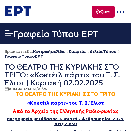
Μετάβαση
σε
LIVE
περιεχόμενο
Γραφείο Τύπου ΕΡΤ
Βρίσκεστε εδώ:
Κεντρική σελίδα
Εταιρεία
Δελτία Τύπου
Γραφείο Τύπου ΕΡΤ
ΤΟ ΘΕΑΤΡΟ ΤΗΣ ΚΥΡΙΑΚΗΣ ΣΤΟ
ΤΡΙΤΟ: «Κοκτέιλ πάρτι» του Τ. Σ.
Έλιοτ | Κυριακή 02.02.2025
ΔΗΜΟΣΙΕΥΣΗ
31/01/25
ΤΟ ΘΕΑΤΡΟ ΤΗΣ ΚΥΡΙΑΚΗΣ ΣΤΟ
ΤΡΙΤΟ
«Κοκτέιλ πάρτι» του Τ. Σ. Έλιοτ
Από το Αρχείο της Ελληνικής Ραδιοφωνίας
Ημερομηνία μετάδοσης: Κυριακή 2 Φεβρουαρίου 2025,
στις 20:30