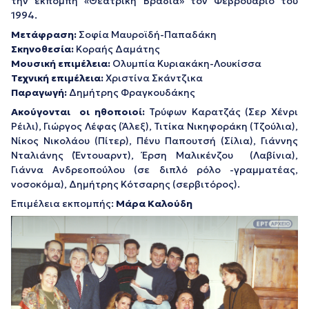
την εκπομπή «Θεατρική Βραδιά» τον Φεβρουάριο του
1994.
Μετάφραση:
Σοφία Μαυροϊδή-Παπαδάκη
Σκηνοθεσία:
Κοραής Δαμάτης
Μουσική επιμέλεια:
Ολυμπία Κυριακάκη-Λουκίσσα
Τεχνική επιμέλεια:
Χριστίνα Σκάντζικα
Παραγωγή:
Δημήτρης Φραγκουδάκης
Ακούγονται οι ηθοποιοί:
Τρύφων Καρατζάς (Σερ Χένρι
Ρέιλι), Γιώργος Λέφας (Άλεξ), Τιτίκα Νικηφοράκη (Τζούλια),
Νίκος Νικολάου (Πίτερ), Πένυ Παπουτσή (Σίλια), Γιάννης
Νταλιάνης (Έντουαρντ), Έρση Μαλικένζου (Λαβίνια),
Γιάννα Ανδρεοπούλου (σε διπλό ρόλο -γραμματέας,
νοσοκόμα), Δημήτρης Κότσαρης (σερβιτόρος).
Επιμέλεια εκπομπής:
Μάρα Καλούδη