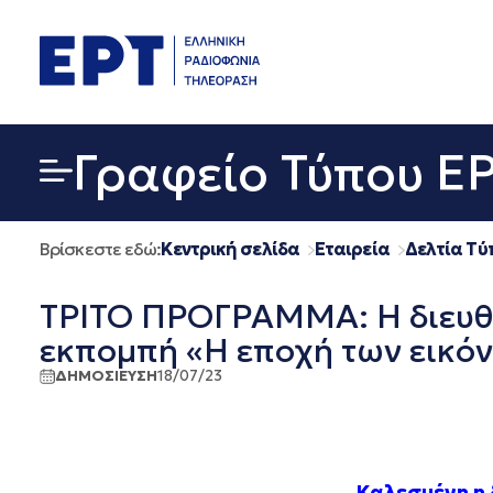
Μετάβαση
σε
περιεχόμενο
Γραφείο Τύπου Ε
Βρίσκεστε εδώ:
Κεντρική σελίδα
Εταιρεία
Δελτία Τύ
ΤΡΙΤΟ ΠΡΟΓΡΑΜΜΑ: Η διευθύ
εκπομπή «Η εποχή των εικόν
ΔΗΜΟΣΙΕΥΣΗ
18/07/23
Καλεσμένη η 