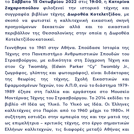
το
Σάββατο 15 Οκτωβρίου 2022
στις
19:00
, η
Κατερίνα
Ζαχαροπούλου
φιλοξενεί την ιστορικό τέχνης και
συγγραφέα βιβλίων τέχνης
Δωροθέα Κοτελετζίδου
, με
σκοπό να φωτιστεί η καλλιτεχνική εικαστική σκηνή
προηγούμενων δεκαετιών αλλά και το εικαστικό
περιβάλλον της Θεσσαλονίκης στην οποία η Δωροθέα
Κοτελετζίδου κατοικεί.
Γεννήθηκε το 1961 στην Αθήνα. Σπούδασε Ιστορία της
Τέχνης στο Πανεπιστήμιο Ανθρωπιστικών Σπουδών του
Στρασβούργου, με ειδικότητα στη Σύγχρονη Τέχνη και
στον Cy Twombly, (Edwin Parker “Cy” Twombly Jr.,
ζωγράφος, γλύπτης και φωτογράφος), είναι διδάκτορας
της θεωρίας της τέχνης, Σχολή Εικαστικών και
Εφαρμοσμένων Τεχνών, του Α.Π.Θ, ενώ το διάστημα 1979-
1989 έζησε στη Γαλλία και εργάστηκε στο Μουσείο
Μοντέρνας Τέχνης του Στρασβούργου. Το 2014 εκδίδει το
βιβλίο «Η Ιδέα ως Υλικό. Το Υλικό ως Ιδέα. Οι Έλληνες
καλλιτέχνες στο Παρίσι από το 1960 μέχρι το 1980». Η
συζήτηση εστιάζει στην εμπειρία της και την ματιά της
ως επιμελήτρια – κριτικός τέχνης, στο έργο σημαντικών
Ελλήνων καλλιτεχνών, τις διαφορές μεταξύ Αθήνας και