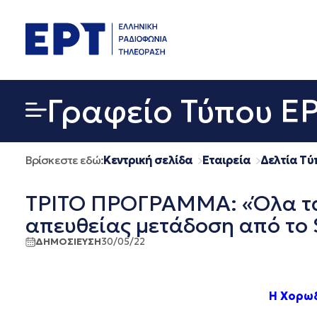
Μετάβαση
σε
περιεχόμενο
Γραφείο Τύπου Ε
Βρίσκεστε εδώ:
Κεντρική σελίδα
Εταιρεία
Δελτία Τύ
ΤΡΙΤΟ ΠΡΟΓΡΑΜΜΑ: «Όλα τα 
απευθείας μετάδοση από το 
ΔΗΜΟΣΙΕΥΣΗ
30/05/22
Η Χορωδ