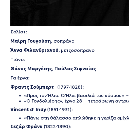
Σολίστ:
Μαίρη Γουγούση
, σοπράνο
Άννα Φιλανδριανού
, μετζοσοπρανο
Πιάνο:
Θάνος Μαργέτης
,
Παύλος Σιφναίος
Τα έργα:
Φραντς Σούμπερτ
(1797-1828):
«
Προς τον Ήλιο: Ω Ήλιε βασιλιά του κόσμου» 
«Ο Γονδολιέρης», έργο 28 – τετράφωνη αντρι
Vincent
d
’
Indy
(1851-1931):
«
Πάνω στη θάλασσα απλώθηκε η γκρίζα ομίχλη
Σεζάρ Φράνκ
(1822-1890):