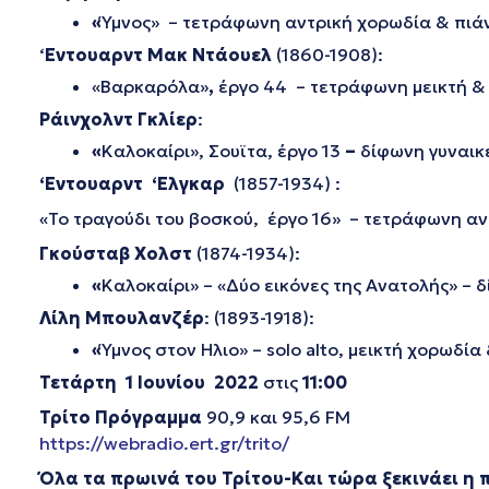
«
Ύμνος» – τετράφωνη αντρική χορωδία & πιά
‘
Εντουαρντ Μακ Ντάουελ
(1860-1908):
«Βαρκαρόλα»
,
έργο 44 – τετράφωνη μεικτή & 
Ράινχολντ Γκλίερ
:
«
Καλοκαίρι», Σουϊτα, έργο 13
–
δίφωνη γυναικ
‘Εντουαρντ ‘Ελγκαρ
(1857-1934) :
«To τραγούδι του βοσκού, έργο 16» – τετράφωνη αν
Γκούσταβ Χολστ
(1874-1934):
«
Καλοκαίρι» – «Δύο εικόνες της Ανατολής» – 
Λίλη Μπουλανζέρ
: (1893-1918):
«
Ύμνος στον Ηλιο» – solo alto, μεικτή χορωδία
Τετάρτη 1 Ιουνίου
2022
στις
11:00
Τρίτο Πρόγραμμα
90,9 και 95,6 FM
https://webradio.ert.gr/trito/
Όλα τα πρωινά του Τρίτου
-Και τώρα ξεκινάει η 