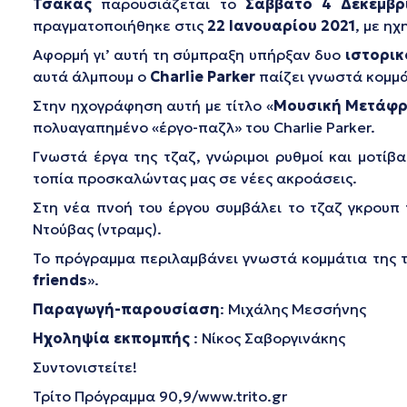
Τσάκας
παρουσιάζεται το
Σάββατο 4 Δεκεμβρ
πραγματοποιήθηκε στις
22 Ιανουαρίου 2021
, με ηχ
Αφορμή γι’ αυτή τη σύμπραξη υπήρξαν δυο
ιστορικ
αυτά άλμπουμ ο
Charlie Parker
παίζει γνωστά κομμά
Στην ηχογράφηση αυτή με τίτλο «
Μουσική Μετάφ
πολυαγαπημένο «έργο-παζλ» του Charlie Parker.
Γνωστά έργα της τζαζ, γνώριμοι ρυθμοί και μοτί
τοπία προσκαλώντας μας σε νέες ακροάσεις.
Στη νέα πνοή του έργου συμβάλει το τζαζ γκρουπ 
Ντούβας (ντραμς).
Το πρόγραμμα περιλαμβάνει γνωστά κομμάτια της τ
friends
».
Παραγωγή-παρουσίαση
: Μιχάλης Μεσσήνης
Ηχοληψία εκπομπής
: Νίκος Σαβοργινάκης
Συντονιστείτε!
Τρίτο Πρόγραμμα 90,9/www.trito.gr