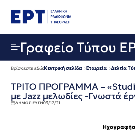
Μετάβαση
σε
περιεχόμενο
Γραφείο Τύπου Ε
Βρίσκεστε εδώ:
Κεντρική σελίδα
Εταιρεία
Δελτία Τύ
ΤΡΙΤΟ ΠΡΟΓΡΑΜΜΑ – «Studio
με Jazz μελωδίες -Γνωστά έρ
ΔΗΜΟΣΙΕΥΣΗ
03/12/21
Ηχογραφήσε