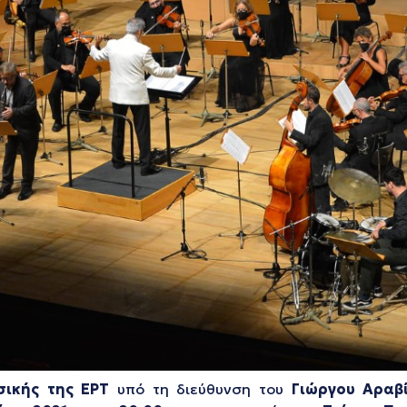
σικής της ΕΡΤ
υπό τη διεύθυνση του
Γιώργου Αραβί