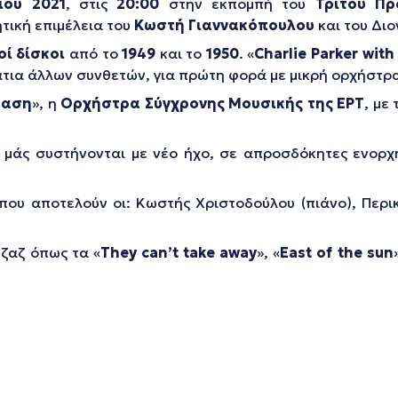
ίου 2021
, στις
20:00
στην εκπομπή του
Τρίτου Πρ
ητική επιμέλεια του
Κωστή Γιαννακόπουλου
και του Δι
οί δίσκοι
από το
1949
και το
1950
. «
Charlie Parker with
τια άλλων συνθετών, για πρώτη φορά με μικρή ορχήστρα
ραση
», η
Ορχήστρα Σύγχρονης Μουσικής της ΕΡΤ
, με
βα μάς συστήνονται με νέο ήχο, σε απροσδόκητες ενορ
που αποτελούν οι: Κωστής Χριστοδούλου (πιάνο), Περι
ζαζ όπως τα «
They can’t take away
», «
East of the sun