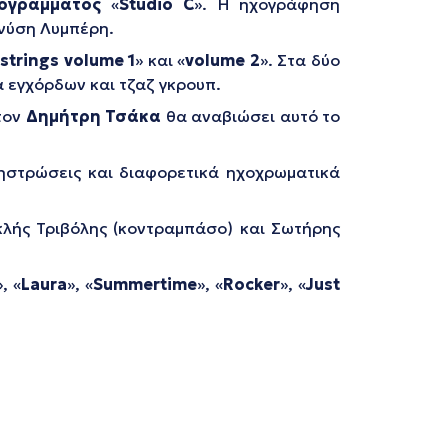
ογράμματος
«
Studio C
». H ηχογράφηση
ονύση Λυμπέρη.
 strings volume 1
» και «
volume 2
». Στα δύο
 εγχόρδων και τζαζ γκρουπ.
 τον
Δημήτρη Τσάκα
θα αναβιώσει αυτό το
χηστρώσεις και διαφορετικά ηχοχρωματικά
κλής Τριβόλης (κοντραμπάσο) και Σωτήρης
», «
Laura
», «
Summertime
», «
Rocker
», «
Just