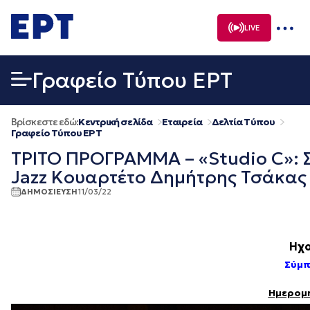
Μετάβαση
σε
LIVE
περιεχόμενο
Γραφείο Τύπου ΕΡΤ
Βρίσκεστε εδώ:
Κεντρική σελίδα
Εταιρεία
Δελτία Τύπου
Γραφείο Τύπου ΕΡΤ
ΤΡΙΤΟ ΠΡΟΓΡΑΜΜΑ – «Studio C»: 
Jazz Kουαρτέτο Δημήτρης Τσάκας 
ΔΗΜΟΣΙΕΥΣΗ
11/03/22
Ηχο
Σύμπ
Ημερομη