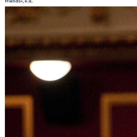
friends», κ.ά.