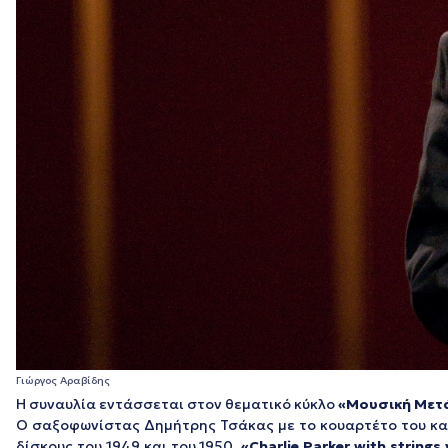
Γιώργος Αραβίδης
Η συναυλία εντάσσεται στον θεματικό κύκλο
«Μουσική Με
Ο σαξοφωνίστας Δημήτρης Τσάκας με το κουαρτέτο του και
δίσκους του 1949 και του 1950,
«Charlie Parker with strings v