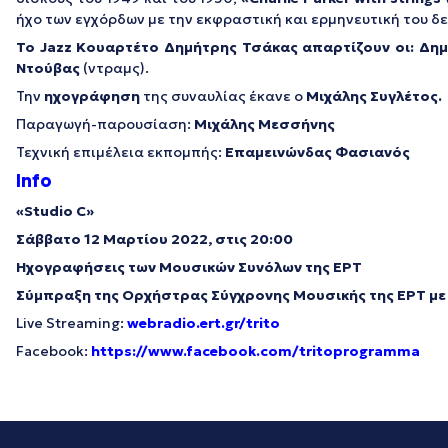
ήχο των εγχόρδων με την εκφραστική και ερμηνευτική του δ
Το Jazz Κουαρτέτο Δημήτρης Τσάκας απαρτίζουν οι: Δη
Ντούβας
(ντραμς).
Την
ηχογράφηση
της συναυλίας έκανε ο
Μιχάλης Συγλέτος.
Παραγωγή-παρουσίαση:
Μιχάλης Μεσσήνης
Τεχνική επιμέλεια εκπομπής:
Επαμεινώνδας Φασιανός
Info
«Studio C»
Σάββατο 12 Μαρτίου 2022, στις 20:00
Ηχογραφήσεις των Μουσικών Συνόλων της ΕΡΤ
Σύμπραξη της Ορχήστρας Σύγχρονης Μουσικής της ΕΡΤ
με
Live Streaming:
webradio.ert.gr/trito
Facebook:
https://www.facebook.com/tritoprogramma