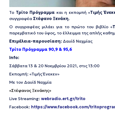
Το
Τρίτο Πρόγραμμα
και η εκπομπή «
Τιμής Ένεκ
συγγραφέα
Στέφανο Ξενάκη
.
Ο συγγραφέας μιλάει για το πρώτο του βιβλίο «
παρεμβατικό του ύφος, το έλλειμμα της απλής καθη
Επιμέλεια-παρουσίαση:
Δαυίδ Ναχμίας
Τρίτο Πρόγραμμα 90,9 & 95,6
Info:
Σάββατα 13 & 20 Νοεμβρίου 2021, στις 13:00
Εκπομπή: «Τιμής Ένεκεν»
Με τον Δαυίδ Ναχμία
«Στέφανος Ξενάκης»
Live Streaming:
webradio.ert.gr/trito
Facebook:
https://www.facebook.com/tritoprogr