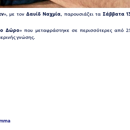
εν
», με τον
Δαυίδ Ναχμία
, παρουσιάζει τα
Σάββατα
1
Το Δώρο
» που μεταφράστηκε σε περισσότερες από 25
μερινής γνώσης.
amma