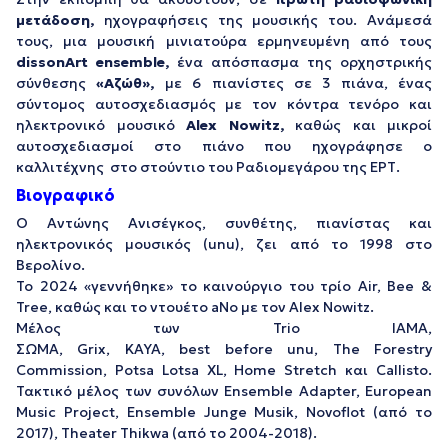
μετάδοση,
ηχογραφήσεις της μουσικής του. Ανάμεσά
τους, μια μουσική μινιατούρα ερμηνευμένη από τους
dissonArt ensemble,
ένα απόσπασμα της ορχηστρικής
σύνθεσης
«Αζώθ»,
με 6 πιανίστες σε 3 πιάνα, ένας
σύντομος αυτοσχεδιασμός με τον κόντρα τενόρο και
ηλεκτρονικό μουσικό
Alex Nowitz,
καθώς και μικροί
αυτοσχεδιασμοί στο πιάνο που ηχογράφησε ο
καλλιτέχνης στο στούντιο του Ραδιομεγάρου της ΕΡΤ.
Βιογραφικό
Ο Αντώνης Ανισέγκος, συνθέτης, πιανίστας και
ηλεκτρονικός μουσικός (unu), ζει από το 1998 στο
Βερολίνο.
Το 2024 «γεννήθηκε» το καινούργιο του τρίο Air, Bee &
Tree, καθώς και το ντουέτο aNo με τον Alex Nowitz.
Μέλος των Trio IAMA,
ΣΩΜΑ, Grix, KAYA, best before unu, The Forestry
Commission, Potsa Lotsa XL, Home Stretch και Callisto.
Τακτικό μέλος των συνόλων Ensemble Adapter, European
Music Project, Ensemble Junge Musik, Novoflot (από το
2017), Theater Thikwa (από το 2004-2018).