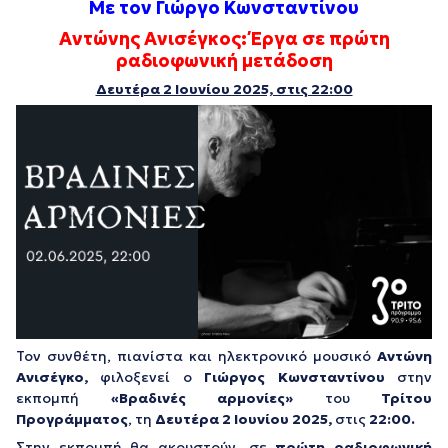
Με τον Γιώργο Κωνσταντίνου
Αντώνης Ανισέγκος: Έργα σε πρώτη
ραδιοφωνική μετάδοση
Δευτέρα 2 Ιουνίου 2025, στις 22:00
Τον συνθέτη, πιανίστα και ηλεκτρονικό μουσικό
Αντώνη
Ανισέγκο,
φιλοξενεί ο
Γιώργος Κωνσταντίνου
στην
εκπομπή
«Βραδινές αρμονίες»
του
Τρίτου
Προγράμματος
, τη
Δευτέρα 2 Ιουνίου 2025,
στις
22:00.
Στην εκπομπή θα ακουστούν, σε
πρώτη ραδιοφωνική