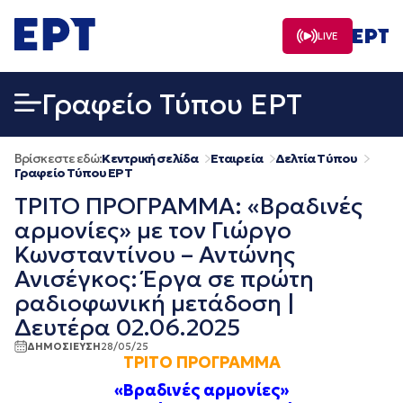
Μετάβαση
σε
LIVE
περιεχόμενο
Γραφείο Τύπου ΕΡΤ
Βρίσκεστε εδώ:
Κεντρική σελίδα
Εταιρεία
Δελτία Τύπου
Γραφείο Τύπου ΕΡΤ
ΤΡΙΤΟ ΠΡΟΓΡΑΜΜΑ: «Βραδινές
αρμονίες» με τον Γιώργο
Κωνσταντίνου – Αντώνης
Ανισέγκος: Έργα σε πρώτη
ραδιοφωνική μετάδοση |
Δευτέρα 02.06.2025
ΔΗΜΟΣΙΕΥΣΗ
28/05/25
ΤΡΙΤΟ ΠΡΟΓΡΑΜΜΑ
«Βραδινές αρμονίες»