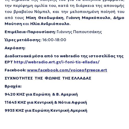
την περίφημη ομιλία του, κατά τη διάρκεια της απονομής
του βραβείου Νόμπελ, και την μελοποιημένη ποίησή του
από τους
Μίκη Θεοδωράκη
,
Γιάννη Μαρκόπουλο
,
Δήμο
Μούτση
και
Ηλία Ανδριόπουλο
.
Επιμέλεια-Παρουσίαση
: Γιάννης Παπουτσάκης
Ώρες μετάδοσης
: 16:00-18:00
Ακρόαση:
Διαδικτυακά μέσα από το webradio της ιστοσελίδας της
ΕΡΤ
http://webradio.ert.gr/i-foni-tis-elladas/
Facebook:
www.facebook.com/voiceofgreece.ert
ΣΥΧΝΟΤΗΤΕΣ ΤΗΣ ΦΩΝΗΣ ΤΗΣ ΕΛΛΑΔΑΣ
Βραχέα:
9420 ΚΗΖ για Ευρώπη & Β. Αμερική
11645 KHZ για Κεντρική & Νότια Αφρική
9935 KHZ για Ευρώπη Κεντρική Αμερική