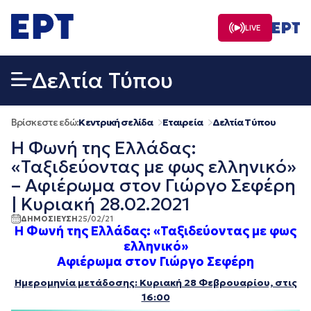
Μετάβαση
σε
LIVE
περιεχόμενο
Δελτία Τύπου
Βρίσκεστε εδώ:
Κεντρική σελίδα
Εταιρεία
Δελτία Τύπου
H Φωνή της Ελλάδας:
«Ταξιδεύοντας με φως ελληνικό»
– Αφιέρωμα στον Γιώργο Σεφέρη
| Κυριακή 28.02.2021
ΔΗΜΟΣΙΕΥΣΗ
25/02/21
H Φωνή της Ελλάδας: «Ταξιδεύοντας με φως
ελληνικό»
Αφιέρωμα στον Γιώργο Σεφέρη
Ημερομηνία μετάδοσης: Κυριακή 28 Φεβρουαρίου, στις
16:00