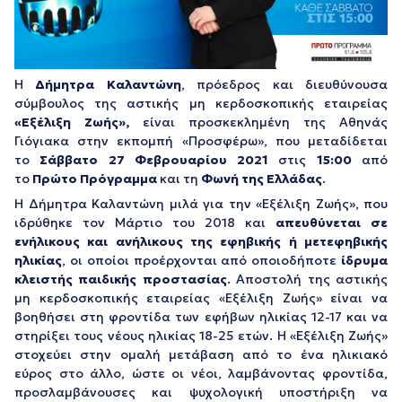
Η
Δήμητρα Καλαντώνη
, πρόεδρος και διευθύνουσα
σύμβουλος της αστικής μη κερδοσκοπικής εταιρείας
«Εξέλιξη Ζωής»,
είναι προσκεκλημένη της Αθηνάς
Γιόγιακα στην εκπομπή «Προσφέρω», που μεταδίδεται
το
Σάββατο 27 Φεβρουαρίου 2021
στις
15:00
από
το
Πρώτο Πρόγραμμα
και τη
Φωνή της Ελλάδας
.
Η Δήμητρα Καλαντώνη μιλά για την «Εξέλιξη Ζωής», που
ιδρύθηκε τον Μάρτιο του 2018 και
απευθύνεται σε
ενήλικους και ανήλικους της εφηβικής ή μετεφηβικής
ηλικίας
, οι οποίοι προέρχονται από οποιοδήποτε
ίδρυμα
κλειστής παιδικής προστασίας
. Αποστολή της αστικής
μη κερδοσκοπικής εταιρείας «Εξέλιξη Ζωής» είναι να
βοηθήσει στη φροντίδα των εφήβων ηλικίας 12-17 και να
στηρίξει τους νέους ηλικίας 18-25 ετών. Η «Εξέλιξη Ζωής»
στοχεύει στην ομαλή μετάβαση από το ένα ηλικιακό
εύρος στο άλλο, ώστε οι νέοι, λαμβάνοντας φροντίδα,
προσλαμβάνουσες και ψυχολογική υποστήριξη να