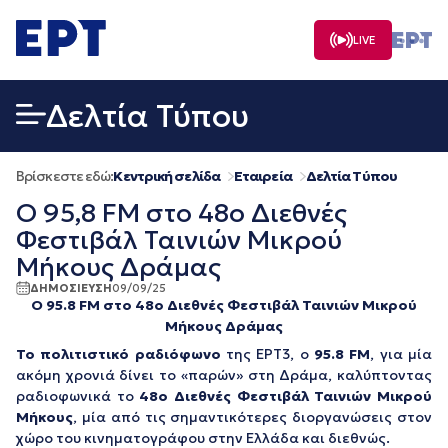
Μετάβαση
σε
LIVE
περιεχόμενο
Δελτία Τύπου
Βρίσκεστε εδώ:
Κεντρική σελίδα
Εταιρεία
Δελτία Τύπου
Ο 95,8 FM στο 48ο Διεθνές
Φεστιβάλ Ταινιών Μικρού
Μήκους Δράμας
ΔΗΜΟΣΙΕΥΣΗ
09/09/25
Ο 95.8 FM στο 48ο Διεθνές Φεστιβάλ Ταινιών Μικρού
Μήκους Δράμας
Το πολιτιστικό ραδιόφωνο
της ΕΡΤ3, ο
95.8 FM
, για μία
ακόμη χρονιά δίνει το «παρών» στη Δράμα, καλύπτοντας
ραδιοφωνικά το
48ο Διεθνές Φεστιβάλ Ταινιών Μικρού
Μήκους
, μία από τις σημαντικότερες διοργανώσεις στον
χώρο του κινηματογράφου στην Ελλάδα και διεθνώς.