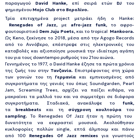
παραγωγού
David Hanke
,
επί σειρά ετών
DJ
του
φημισμένου
Mojo Club στο Βερολίνo.
Τρία επιτυχημένα project μετράει ήδη ο Hanke:
Renegades of Jazz,
με
afro-jazz funk
,
το αφρο-
φουτουριστικό
Dem Juju Poets
,
και το tropical
Mankoora.
Ως Keno, ξεκίνησε το 2018, μέσα από την Agogo Records
από το Αννόβερο, επέστρεψε στις ηλεκτρονικές του
καταβολές και αξιοποίησε μουσικά την ιδιαίτερη αγάπη
του για τους downtempo ρυθμούς του 21ου αιώνα.
Γεννημένος το 1977, ο David Hanke έζησε τα πρώτα χρόνια
της ζωής του στην
Τανζανία
.
Επιστρέφοντας στη χώρα
των γονιών του τη
Γερμανία
και εμπνευσμένος από
συγκροτήματα της γενιάς του όπως Soundgarden, Pearl
Jam, Screaming Trees, αρχίζει να παίζει κιθάρα, να
μακραίνει τα μαλλιά του και να συμμετέχει σε διάφορα
συγκροτήματα. Σταδιακά, ανακάλυψε το
funk
,
τα
breakbeats
και τη
σύγχρονη κουλτούρα
του
sampling
.
Το Renegades Of Jazz ήταν η πρώτη του
δυνατότητα να εκφραστεί μουσικά. Ακολούθησαν
κυκλοφορίες πολλών single, επτά άλμπουμ και πάνω
από 100
Renegades Of Jazz remixes
για γνωστούς