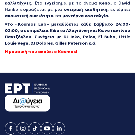
καλλιτέχνες. Στο εγχείρημα με το όνομα
Keno
,
ο David
Hanke εκφράζεται με μια
ονειρική αισθητική
,
εκπέμπει
ακουστική οικειότητα
και
μοντέρνα νοσταλγία.
*Το «
Kosmos
Lab»
μεταδίδεται κάθε Σάββατο 24:00-
02:00, σε επιμέλεια Κώστα Αλαγιάννη και Κωνσταντίνου
Παντζόγλου.
Συνέχεια με DJ Inko, Palov, El Buho, Little
Louie Vega, DJ Dolores, Gilles Peterson κ.ά.
Η μουσική που ακούει ο
Kosmos
!