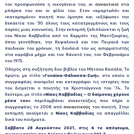
τον προσφωνούσε η οικογένεια του, οι
συναυτικοί
στα
μπάρκα του και οι φίλοι του. Στον «αμαρτωλό» και
«καταραμένο» ποιητή που ύμνησε και «εξύψωσε» την
δεκαετία του ’30 όλους τους κατατρεγμένους και τους
παρίες μιας κοινωνίας. Στην εκπομπή ξεδιπλώνεται η ζωή
του Νίκου Καββαδία από το Χαρμπίν της Μαντζουρίας,
όπου γεννήθηκε, την Κεφαλονιά και τον Πειραιά των
παιδικών του χρόνων, τη δουλειά του ως ασυρματιστής
στα καράβια μέχρι και τον θάνατό του, τον Φεβρουάριο
του 1975.
Οδηγός στη συζήτηση δυο βιβλία του Μήτσου Κασόλα. Το
πρώτο, με τίτλο
«Γυναίκα-Θάλασσα-Ζωή»
, στο οποίο ο
συγγραφέας συνομιλεί και καταγράφει τις ιστορίες που
του διηγείται ο ποιητής τα Χριστούγεννα του ’74. Το
δεύτερο, με τίτλο
«Νίκος Καββαδίας – Ο δαίμονας χόρευε
μέσα του»
περιλαμβάνει συνεντεύξεις που πήρε ο
συγγραφέας το 2008 από
συναυτικούς
του ποιητή. Στην
εκπομπή ακούγεται ο
Νίκος Καββαδίας
να απαγγέλλει
δικά του ποιήματα.
Σάββατο 28 Αυγούστου 2021, στις 6 το απόγευμα,