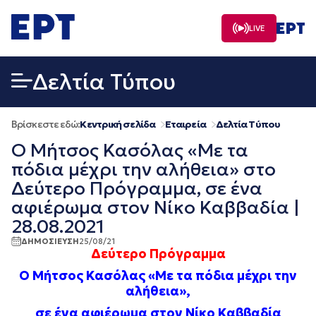
Μετάβαση
σε
LIVE
περιεχόμενο
Δελτία Τύπου
Βρίσκεστε εδώ:
Κεντρική σελίδα
Εταιρεία
Δελτία Τύπου
Ο Μήτσος Κασόλας «Με τα
πόδια μέχρι την αλήθεια» στο
Δεύτερο Πρόγραμμα, σε ένα
αφιέρωμα στον Νίκο Καββαδία |
28.08.2021
ΔΗΜΟΣΙΕΥΣΗ
25/08/21
Δεύτερο Πρόγραμμα
Ο Μήτσος Κασόλας
«Με τα πόδια μέχρι την
αλήθεια»,
σε ένα αφιέρωμα στον Νίκο Καββαδία