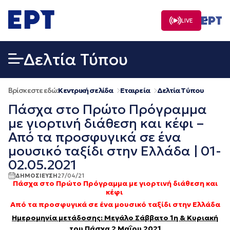
Μετάβαση
σε
LIVE
περιεχόμενο
Δελτία Τύπου
Βρίσκεστε εδώ:
Κεντρική σελίδα
Εταιρεία
Δελτία Τύπου
Πάσχα στο Πρώτο Πρόγραμμα
με γιορτινή διάθεση και κέφι –
Από τα προσφυγικά σε ένα
μουσικό ταξίδι στην Ελλάδα | 01-
02.05.2021
ΔΗΜΟΣΙΕΥΣΗ
27/04/21
Πάσχα στο Πρώτο Πρόγραμμα με γιορτινή διάθεση και
κέφι
Από τα προσφυγικά σε ένα μουσικό ταξίδι στην Ελλάδα
Ημερομηνία μετάδοσης: Μεγάλο Σάββατο 1η & Κυριακή
του Πάσχα 2 Μαΐου 2021