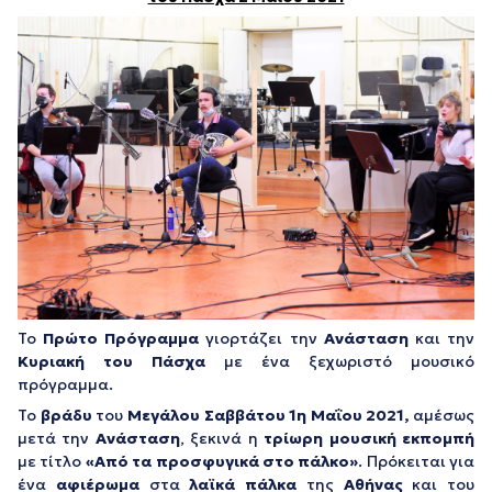
Το
Πρώτο Πρόγραμμα
γιορτάζει την
Ανάσταση
και την
Κυριακή του Πάσχα
με ένα ξεχωριστό μουσικό
πρόγραμμα.
Το
βράδυ
του
Μεγάλου Σαββάτου 1η Μαΐου 2021,
αμέσως
μετά την
Ανάσταση
, ξεκινά η
τρίωρη μουσική εκπομπή
με τίτλο
«Από τα προσφυγικά στο πάλκο»
. Πρόκειται για
ένα
αφιέρωμα
στα
λαϊκά πάλκα
της
Αθήνας
και του