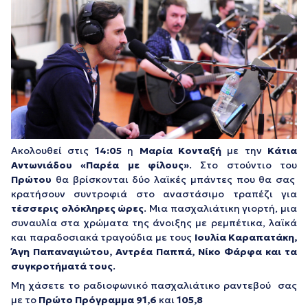
Ακολουθεί στις
14:05
η
Μαρία Κονταξή
με την
Κάτια
Αντωνιάδου
«Παρέα με φίλους»
. Στο στούντιο του
Πρώτου
θα βρίσκονται δύο λαϊκές μπάντες που θα σας
κρατήσουν συντροφιά στο αναστάσιμο τραπέζι για
τέσσερις ολόκληρες ώρες
. Μια πασχαλιάτικη γιορτή, μια
συναυλία στα χρώματα της άνοιξης με ρεμπέτικα, λαϊκά
και παραδοσιακά τραγούδια με τους
Ιουλία Καραπατάκη,
Άγη Παπαναγιώτου, Αντρέα Παππά, Νίκο Φάρφα και τα
συγκροτήματά τους
.
Μη χάσετε το ραδιοφωνικό πασχαλιάτικο ραντεβού σας
με το
Πρώτο Πρόγραμμα
91,6
και
105,8