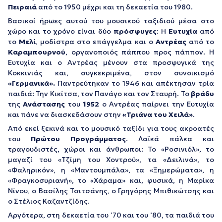
Πειραιά
από το 1950 μέχρι και τη δεκαετία του 1980.
Βασικοί ήρωες αυτού του μουσικού ταξιδιού μέσα στο
χώρο και το χρόνο είναι δύο
πρόσφυγες
: Η
Ευτυχία
από
το
Μελί
, μοδίστρα στο επάγγελμα και ο
Αντρέας
από το
Καραμπουρνού
, οργανοποιός πάππου προς πάππον. Η
Ευτυχία και ο Αντρέας μένουν στα προσφυγικά της
Κοκκινιάς και, συγκεκριμένα, στον συνοικισμό
«Γερμανικά».
Παντρεύτηκαν το 1946 και απέκτησαν τρία
παιδιά: Την Κικίτσα, τον Πανάγο και τον Σταυρή. Το
βράδυ
της
Ανάστασης
του
1952
ο Αντρέας παίρνει την Ευτυχία
και πάνε να διασκεδάσουν στην
«Τριάνα του Χειλά»
.
Από εκεί ξεκινά και το μουσικό ταξίδι για τους ακροατές
του
Πρώτου Προγράμματος
. Λαϊκά πάλκα και
τραγουδιστές, χώροι και άνθρωποι: Το «Ροσινιόλ», το
μαγαζί του «Τζίμη του Χοντρού», τα «Δειλινά», το
«Φαληρικόν», η «Μαντουμπάλα», τα «Ξημερώματα», η
«Φραγκοσυριανή», το «Χάραμα» και, φυσικά, η Μαρίκα
Νίνου, ο Βασίλης Τσιτσάνης, ο Γρηγόρης Μπιθικώτσης και
ο Στέλιος Καζαντζίδης.
Αργότερα, στη δεκαετία του ’70 και του ’80, τα παιδιά του