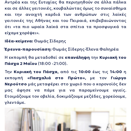
Αντρέα και της Ευτυχίας θα περιηγηθούν σε άλλα πάλκα
και σε άλλες γειτονιές, κουβαλώντας όμως το συναίσθημα
και την ανοιχτή καρδιά των ανθρώπων στις λαϊκές
γειτονιές της Αθήνας και του Πειραιά, επιβεβαιώνοντας
ότι «τα πιο ωραία λαϊκά στα σπίτια τα προσφυγικά τα
είχαμε χορέψει».
Ιδέα-κείμενα:
Θωμάς Σίδερης
Έρευνα-παρουσίαση:
Θωμάς Σίδερης-Έλενα Φαληρέα
Η εκπομπή θα μεταδοθεί σε
επανάληψη
την
Κυριακή του
Πάσχα 2 Μαΐου
(18:00 -21:00).
Την
Κυριακή του Πάσχα,
από τις
10:00
έως τις
14:00
η
εκπομπή
«Πασχαλιά στο Πρώτο»,
με τον
Γιώργο
Νερούτσο
μάς μεταφέρει στο χωριό που ο κορονοϊός δεν
μας άφησε να πάμε για να παραμείνουμε υγιείς.
Ετοιμάζουμε τον οβελία, δοκιμάζουμε μεζέδες, χορεύουμε,
γλεντάμε.