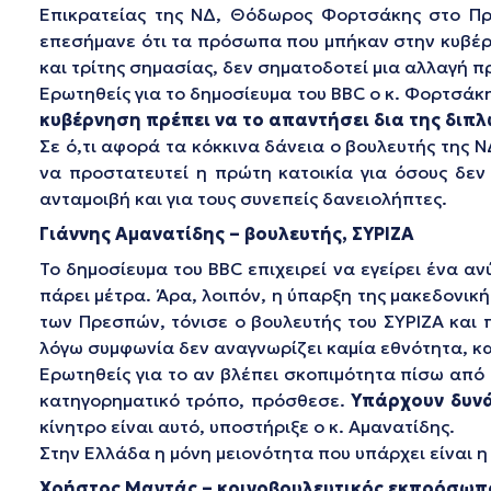
Επικρατείας της ΝΔ, Θόδωρος Φορτσάκης στο Πρ
επεσήμανε ότι τα πρόσωπα που μπήκαν στην κυβέρν
και τρίτης σημασίας, δεν σηματοδοτεί μια αλλαγή π
Ερωτηθείς για το δημοσίευμα του BBC ο κ. Φορτσάκη
κυβέρνηση πρέπει να το απαντήσει δια της διπλ
Σε ό,τι αφορά τα κόκκινα δάνεια ο βουλευτής της Ν
να προστατευτεί η πρώτη κατοικία για όσους δεν
ανταμοιβή και για τους συνεπείς δανειολήπτες.
Γιάννης Αμανατίδης – βουλευτής, ΣΥΡΙΖΑ
Το δημοσίευμα του BBC επιχειρεί να εγείρει ένα α
πάρει μέτρα. Άρα, λοιπόν, η ύπαρξη της μακεδονική
των Πρεσπών, τόνισε ο βουλευτής του ΣΥΡΙΖΑ και
λόγω συμφωνία δεν αναγνωρίζει καμία εθνότητα, κα
Ερωτηθείς για το αν βλέπει σκοπιμότητα πίσω από 
κατηγορηματικό τρόπο, πρόσθεσε.
Υπάρχουν δυνά
κίνητρο είναι αυτό, υποστήριξε ο κ. Αμανατίδης.
Στην Ελλάδα η μόνη μειονότητα που υπάρχει είναι 
Χρήστος Μαντάς – κοινοβουλευτικός εκπρόσωπο