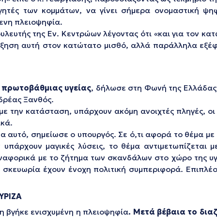
γητές των κομμάτων, να γίνει σήμερα ονομαστική ψη
μενη πλειοψηφία.
υλευτής της Εν. Κεντρώων λέγοντας ότι «και για τον κατ
αύξηση αυτή στον κατώτατο μισθό, αλλά παράλληλα εξέφ
ς πρωτοβάθμιας υγείας
, δήλωσε στη Φωνή της Ελλάδας
δρέας Ξανθός.
ε την κατάσταση, υπάρχουν ακόμη ανοιχτές πληγές, οι
ικά.
α αυτό, σημείωσε ο υπουργός. Σε ό,τι αφορά το θέμα με
ν υπάρχουν μαγικές λύσεις, το θέμα αντιμετωπίζεται 
Αναφορικά με το ζήτημα των σκανδάλων στο χώρο της υγ
ική σκευωρία έχουν ένοχη πολιτική συμπεριφορά. Επιπ
ΥΡΙΖΑ
η βγήκε ενισχυμένη η πλειοψηφία
. Μετά βέβαια το δια