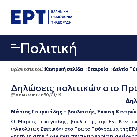
Μετάβαση
σε
περιεχόμενο
Πολιτική
Βρίσκεστε εδώ:
Κεντρική σελίδα
Εταιρεία
Δελτία Τύ
Δηλώσεις πολιτικών στο Πρ
ΔΗΜΟΣΙΕΥΣΗ
30/01/19
Δηλ
Μάριος Γεωργιάδης – βουλευτής, Ένωση Κεντρώ
Ο Μάριος Γεωργιάδης, βουλευτής της Εν. Κεντρ
(«Απολύτως Σχετικό») στο Πρώτο Πρόγραμμα της ΕΡ
«Αυτή τη στιγμή δεν έχει την πλειοψηφία η κυβέρνη