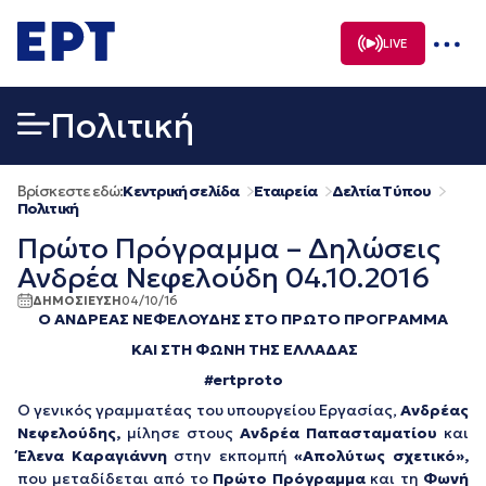
Μετάβαση
σε
LIVE
περιεχόμενο
Πολιτική
Βρίσκεστε εδώ:
Κεντρική σελίδα
Εταιρεία
Δελτία Τύπου
Πολιτική
Πρώτο Πρόγραμμα – Δηλώσεις
Ανδρέα Νεφελούδη 04.10.2016
ΔΗΜΟΣΙΕΥΣΗ
04/10/16
Ο ΑΝΔΡΕΑΣ ΝΕΦΕΛΟΥΔΗΣ ΣΤΟ ΠΡΩΤO ΠΡΟΓΡΑΜΜΑ
ΚΑΙ ΣΤΗ ΦΩΝΗ ΤΗΣ ΕΛΛΑΔΑΣ
#ertproto
Ο γενικός γραμματέας του υπουργείου Εργασίας,
Ανδρέας
Νεφελούδης,
μίλησε στους
Ανδρέα Παπασταματίου
και
Έλενα Καραγιάννη
στην εκπομπή
«Απολύτως σχετικό»,
που μεταδίδεται από το
Πρώτο Πρόγραμμα
και τη
Φωνή