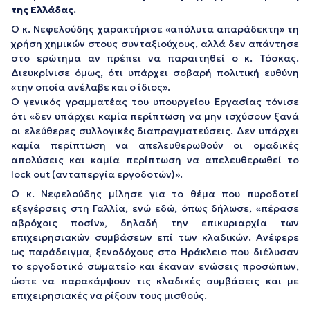
της Ελλάδας.
Ο κ. Νεφελούδης χαρακτήρισε «απόλυτα απαράδεκτη» τη
χρήση χημικών στους συνταξιούχους, αλλά δεν απάντησε
στο ερώτημα αν πρέπει να παραιτηθεί ο κ. Τόσκας.
Διευκρίνισε όμως, ότι υπάρχει σοβαρή πολιτική ευθύνη
«την οποία ανέλαβε και ο ίδιος».
Ο γενικός γραμματέας του υπουργείου Εργασίας τόνισε
ότι «δεν υπάρχει καμία περίπτωση να μην ισχύσουν ξανά
οι ελεύθερες συλλογικές διαπραγματεύσεις. Δεν υπάρχει
καμία περίπτωση να απελευθερωθούν οι ομαδικές
απολύσεις και καμία περίπτωση να απελευθερωθεί το
lock out (ανταπεργία εργοδοτών)».
Ο κ. Νεφελούδης μίλησε για το θέμα που πυροδοτεί
εξεγέρσεις στη Γαλλία, ενώ εδώ, όπως δήλωσε, «πέρασε
αβρόχοις ποσίν», δηλαδή την επικυριαρχία των
επιχειρησιακών συμβάσεων επί των κλαδικών. Ανέφερε
ως παράδειγμα, ξενοδόχους στο Ηράκλειο που διέλυσαν
το εργοδοτικό σωματείο και έκαναν ενώσεις προσώπων,
ώστε να παρακάμψουν τις κλαδικές συμβάσεις και με
επιχειρησιακές να ρίξουν τους μισθούς.