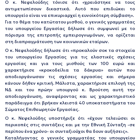
Ο κ. Νεφελούδης τόνισε ότι «χρειάστηκε να τους
αντιμετωπίσουν δικαστικά. Αυτό που επιδιώκει το
υπουργείο είναι να επικυριαρχεί η ευνοϊκότερη σύμβαση».
Για το θέμα του κατώτατου μισθού, ο γενικός γραμματέας
του υπουργείου Εργασίας δήλωσε ότι συμφωνεί με το
πόρισμα της επιτροπής εμπειρογνωμόνων, να ορίζεται
στη διαπραγμάτευση των κοινωνικών εταίρων.
Ο κ. Νεφελούδης δήλωσε ότι «προκαλούν σοκ τα στοιχεία
του υπουργείου Εργασίας για τις ελαστικές σχέσεις
εργασίας και για τους μισθούς των 100 ευρώ και
χαρακτήρισε «κροκοδείλια τα δάκρυα» αυτών που
αποδιοργάνωσαν τις σχέσεις εργασίας και σήμερα
κάνουν δήθεν κριτική. Μάλιστα, χαρακτήρισε επιλογή της
ΝΔ και του πρώην υπουργού κ. Βρούτση αυτή την
αποδιοργάνωση, αναφέροντας και ως χαρακτηριστικό
παράδειγμα ότι βρήκαν κλειστά 40 υποκαταστήματα του
Σώματος Επιθεωρητών Εργασίας.
Ο κ. Νεφελούδης υποστήριξε ότι «έχουν τελειώσει οι
περικοπές στις συντάξεις και με την Εθνική Σύνταξη -σε
περίπου ένα χρόνο- οι συνταξιούχοι θα δουν αυξήσεις».
Καταλήγοντας ο γενικός γραμματέας του υπουργείου