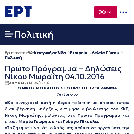
Μετάβαση
σε
LIVE
περιεχόμενο
Πολιτική
Βρίσκεστε εδώ:
Κεντρική σελίδα
Εταιρεία
Δελτία Τύπου
Πολιτική
Πρώτο Πρόγραμμα – Δηλώσεις
Νίκου Μωραΐτη 04.10.2016
ΔΗΜΟΣΙΕΥΣΗ
04/10/16
Ο ΝΙΚΟΣ ΜΩΡΑΪΤΗΣ ΣΤΟ ΠΡΩΤO ΠΡΟΓΡΑΜΜΑ
#ertproto
«Θα συνεχιστεί αυτή η άγρια πολιτική με όποιου τύπου
διακυβέρνηση υπάρξει», εκτίμησε ο βουλευτής του ΚΚΕ,
Νίκος Μωραΐτης,
μιλώντας στο
Πρώτο Πρόγραμμα
και
στους
Μαρία Γεωργίου
και
Γιώργο Πίκουλα.
«Το ζήτημα είναι ότι ο λαός μας πρέπει να οργανώσει την