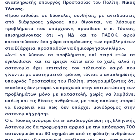
αναπληρωτής υπουργός Προστασίας του Πολίτη,
Νίκος
Τόσκας.
«Προσπαθούμε σε δύσκολες συνθήκες, με αντιδράσεις
από διάφορους χώρους που θίγονται, να λύσουμε
προβλήματα που υπάρχουν», πρόσθεσε ο κ. Τόσκας,
επισημαίνοντας ότι «η ΝΔ και το ΠΑΣΟΚ, αφού
κατασκεύασαν ένα χώρο απομόνωσης των προβλημάτων
στα Εξάρχεια, προσπαθούν να δημιουργήσουν κλίμα».
«Αντί να λύσουν τα προβλήματα, επί σειρά ετών τα
εγκλώβισαν και τα έριξαν κάτω από το χαλί, αλλά η
αστυνομία έχει επιτυχίες τον τελευταίο καιρό που
γίνονται με συστηματικό τρόπο», τόνισε ο αναπληρωτής
υπουργός Προστασίας του Πολίτη, υπογραμμίζοντας ότι
«κανένας δεν μπορεί να προχωρά στην αντιμετώπιση των
προβλημάτων μόνο με καταστολή, χωρίς να λαμβάνει
υπόψη και τις θέσεις ανθρώπων, με τους οποίους μπορεί
να διαφωνεί και πως δεν υπάρχει μονόδρομος στην
αστυνομική χρήση».
Ο κ. Τόσκας ανέφερε ότι «η αναδιοργάνωση της Ελληνικής
Αστυνομίας θα προχωρήσει αρχικά με την απόσυρση 700
αστυνομικών και 80 οχημάτων από τη φύλαξη ανθρώπων