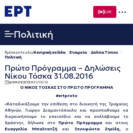
Μετάβαση
σε
LIVE
περιεχόμενο
Πολιτική
Βρίσκεστε εδώ:
Κεντρική σελίδα
Εταιρεία
Δελτία Τύπου
Πολιτική
Πρώτο Πρόγραμμα – Δηλώσεις
Νίκου Τόσκα 31.08.2016
ΔΗΜΟΣΙΕΥΣΗ
31/08/16
Ο ΝΙΚΟΣ ΤΟΣΚΑΣ ΣΤΟ ΠΡΩΤO ΠΡΟΓΡΑΜΜΑ
#ertproto
«Καταδικάζουμε την επίθεση στο διοικητή της Τροχαίας
Αθηνών, Γιώργο Διαμαντόπουλο και προσπαθούμε να
διερευνήσουμε το επεισόδιο και να συλλάβουμε το
δράστη», δήλωσε στο
Πρώτο Πρόγραμμα
και στους
Ευαγγελία Μπαλτατζή
και
Ξενοφώντα Ζηκίδη,
ο