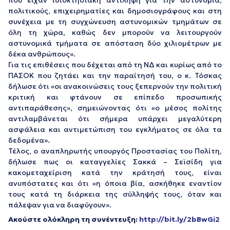
που είχαν ιδιοκτησιακή αντίληψη για την αστυνομία,
πολιτικούς, επιχειρηματίες και δημοσιογράφους και στη
συνέχεια με τη συγχώνευση αστυνομικών τμημάτων σε
όλη τη χώρα, καθώς δεν μπορούν να λειτουργούν
αστυνομικά τμήματα σε απόσταση δύο χιλιομέτρων με
δέκα ανθρώπους».
Για τις επιθέσεις που δέχεται από τη ΝΔ και κυρίως από το
ΠΑΣΟΚ που ζητάει και την παραίτησή του, ο κ. Τόσκας
δήλωσε ότι «οι ανακοινώσεις τους ξεπερνούν την πολιτική
κριτική και φτάνουν σε επίπεδο προσωπικής
αντιπαράθεσης», σημειώνοντας ότι «ο μέσος πολίτης
αντιλαμβάνεται ότι σήμερα υπάρχει μεγαλύτερη
ασφάλεια και αντιμετώπιση του εγκλήματος σε όλα τα
δεδομένα».
Τέλος, ο αναπληρωτής υπουργός Προστασίας του Πολίτη,
δήλωσε πως οι καταγγελίες Σακκά – Σεϊσίδη για
κακομεταχείριση κατά την κράτησή τους, είναι
ανυπόστατες και ότι «η όποια βία, ασκήθηκε εναντίον
τους κατά τη διάρκεια της σύλληψής τους, όταν και
πάλεψαν για να διαφύγουν».
Ακούστε ολόκληρη τη συνέντευξη:
http://bit.ly/2bBwGi2