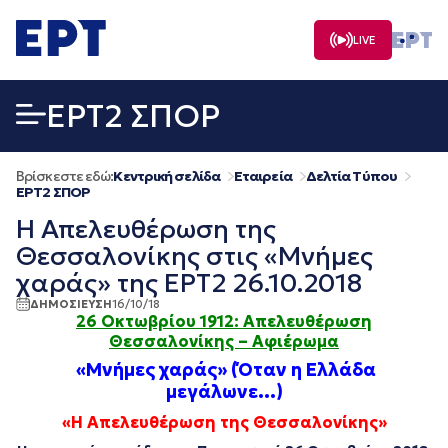
Μετάβαση
σε
LIVE
περιεχόμενο
EΡΤ2 ΣΠΟΡ
Βρίσκεστε εδώ:
Κεντρική σελίδα
Εταιρεία
Δελτία Τύπου
EΡΤ2 ΣΠΟΡ
Η Απελευθέρωση της
Θεσσαλονίκης στις «Μνήμες
χαράς» της ΕΡΤ2 26.10.2018
ΔΗΜΟΣΙΕΥΣΗ
16/10/18
26 Οκτωβρίου 1912: Απελευθέρωση
Θεσσαλονίκης – Αφιέρωμα
«Μνήμες χαράς» (Όταν η Ελλάδα
μεγάλωνε…)
«Η Απελευθέρωση της Θεσσαλονίκης»