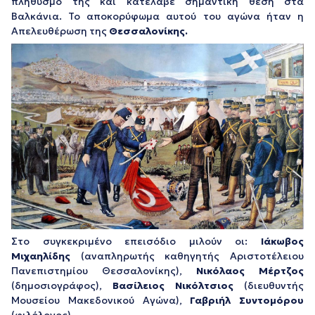
πληθυσμό της και κατέλαβε σημαντική θέση στα
Βαλκάνια. Το αποκορύφωμα αυτού του αγώνα ήταν η
Απελευθέρωση της
Θεσσαλονίκης.
Στο συγκεκριμένο επεισόδιο μιλούν οι:
Ιάκωβος
Μιχαηλίδης
(αναπληρωτής καθηγητής Αριστοτέλειου
Πανεπιστημίου Θεσσαλονίκης),
Νικόλαος Μέρτζος
(δημοσιογράφος),
Βασίλειος Νικόλτσιος
(διευθυντής
Μουσείου Μακεδονικού Αγώνα),
Γαβριήλ Συντομόρου