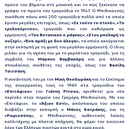
πρώτα του βήματα στη μουσική και το πώς ξεκίνησε να
γράφει τα πρώτα του τραγούδια το 1947. Ο Μπιθικώτσης
συνέθεσε πάνω από 200 τραγούδια πολλά από τα οποία
έγιναν μεγάλες επιτυχίες, όπως:
«Σε τούτο το στενό»,
«Το
τρελοκόριτσο»,
τραγούδι που τον καθιέρωσε ως
ερμηνευτή,
«Του Βοτανικού ο μάγκας»,
«Στου μπελαμή το
ουζερί»,
«Ένα αμάξι με δυο άλογα»,
τα οποία ακούγονται
στην εκπομπή με τη φωνή του μεγάλου ερμηνευτή. Ο ίδιος
μιλάει για τη σχέση του με το ρεμπέτικο τραγούδι, για τη
συμβολή του
Μάρκου Βαμβακάρη
και για άλλους
σπουδαίους συνθέτες της εποχής, όπως τον
Βασίλη
Τσιτσάνη.
Η συνάντησή του με τον
Μίκη Θεοδωράκη
και το ξεκίνημα
της συνεργασίας τους το 1960 στα τραγούδια του
«Επιτάφιου»
του
Γιάννη Ρίτσου,
οριοθετεί μια νέα
περίοδο στην πορεία του Γρηγόρη Μπιθικώτση. Με τον
«Επιτάφιο», το
«Άξιον Εστί»,
απόσπασμα του οποίου
διαβάζει στην εκπομπή ο
Μάνος Κατράκης,
και τη
«Ρωμιοσύνη»,
ο Μπιθικώτσης, αυθεντικός λαϊκός
καλλιτέχνης με πλατιά απήχηση, θα φέρει τον ποιητικό
λόγο των Ελλήνων ποιητών κοντά στο ευρύ κοινό.