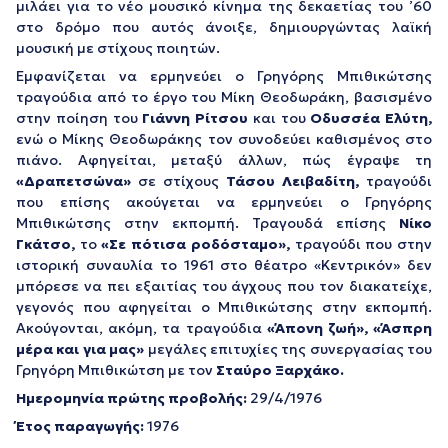
μιλάει για το νέο μουσικό κίνημα της δεκαετίας του ’60
στο δρόμο που αυτός άνοιξε, δημιουργώντας λαϊκή
μουσική με στίχους ποιητών.
Εμφανίζεται να ερμηνεύει ο Γρηγόρης Μπιθικώτσης
τραγούδια από το έργο του Μίκη Θεοδωράκη, βασισμένο
στην ποίηση του
Γιάννη Ρίτσου
και του
Οδυσσέα Ελύτη,
ενώ ο Μίκης Θεοδωράκης τον συνοδεύει καθισμένος στο
πιάνο. Αφηγείται, μεταξύ άλλων, πώς έγραψε τη
«Δραπετσώνα»
σε στίχους
Τάσου Λειβαδίτη,
τραγούδι
που επίσης ακούγεται να ερμηνεύει ο Γρηγόρης
Μπιθικώτσης στην εκπομπή. Τραγουδά επίσης
Νίκο
Γκάτσο,
το
«Σε πότισα ροδόσταμο»,
τραγούδι που στην
ιστορική συναυλία το 1961 στο θέατρο «Κεντρικόν» δεν
μπόρεσε να πει εξαιτίας του άγχους που τον διακατείχε,
γεγονός που αφηγείται ο Μπιθικώτσης στην εκπομπή.
Ακούγονται, ακόμη, τα τραγούδια
«Άπονη ζωή»,
«Άσπρη
μέρα και για μας»
μεγάλες επιτυχίες της συνεργασίας του
Γρηγόρη Μπιθικώτση με τον
Σταύρο
Ξαρχάκο.
Ημερομηνία πρώτης προβολής:
29/4/1976
Έτος παραγωγής:
1976