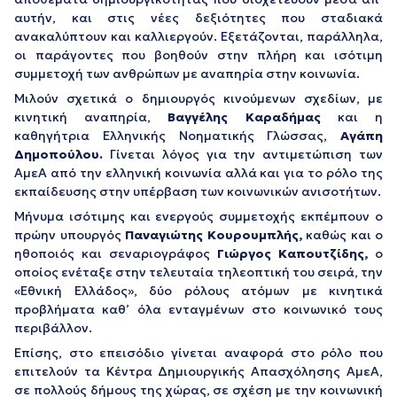
αυτήν, και στις νέες δεξιότητες που σταδιακά
ανακαλύπτουν και καλλιεργούν. Εξετάζονται, παράλληλα,
οι παράγοντες που βοηθούν στην πλήρη και ισότιμη
συμμετοχή των ανθρώπων με αναπηρία στην κοινωνία.
Μιλούν σχετικά ο δημιουργός κινούμενων σχεδίων, με
κινητική αναπηρία,
Βαγγέλης Καραδήμας
και η
καθηγήτρια Ελληνικής Νοηματικής Γλώσσας,
Αγάπη
Δημοπούλου
.
Γίνεται λόγος για την αντιμετώπιση των
ΑμεΑ από την ελληνική κοινωνία αλλά και για το ρόλο της
εκπαίδευσης στην υπέρβαση των κοινωνικών ανισοτήτων.
Μήνυμα ισότιμης και ενεργούς συμμετοχής εκπέμπουν ο
πρώην υπουργός
Παναγιώτης Κουρουμπλής
,
καθώς και ο
ηθοποιός και σεναριογράφος
Γιώργος Καπουτζίδης
,
ο
οποίος ενέταξε στην τελευταία τηλεοπτική του σειρά, την
«Εθνική Ελλάδος», δύο ρόλους ατόμων με κινητικά
προβλήματα καθ’ όλα ενταγμένων στο κοινωνικό τους
περιβάλλον.
Επίσης, στο επεισόδιο γίνεται αναφορά στο ρόλο που
επιτελούν τα Κέντρα Δημιουργικής Απασχόλησης ΑμεΑ,
σε πολλούς δήμους της χώρας, σε σχέση με την κοινωνική