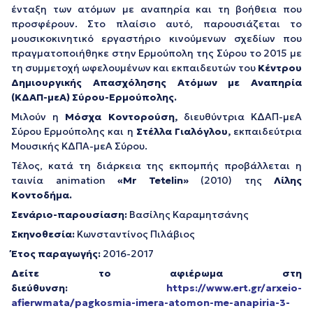
ένταξη των ατόμων με αναπηρία και τη βοήθεια που
προσφέρουν. Στο πλαίσιο αυτό, παρουσιάζεται το
μουσικοκινητικό εργαστήριο κινούμενων σχεδίων που
πραγματοποιήθηκε στην Ερμούπολη της Σύρου το 2015 με
τη συμμετοχή ωφελουμένων και εκπαιδευτών του
Κέντρου
Δημιουργικής Απασχόλησης Ατόμων με Αναπηρία
(ΚΔΑΠ-μεΑ) Σύρου-Ερμούπολης
.
Μιλούν η
Μόσχα Κοντορούση,
διευθύντρια ΚΔΑΠ-μεΑ
Σύρου Ερμούπολης και η
Στέλλα Γιαλόγλου,
εκπαιδεύτρια
Μουσικής ΚΔΠΑ-μεΑ Σύρου.
Τέλος, κατά τη διάρκεια της εκπομπής προβάλλεται η
ταινία animation
«Mr Tetelin»
(2010) της
Λίλης
Κοντοδήμα.
Σενάριο-παρουσίαση:
Βασίλης Καραμητσάνης
Σκηνοθεσία:
Κωνσταντίνος Πιλάβιος
Έτος παραγωγής:
2016-2017
Δείτε το αφιέρωμα στη
διεύθυνση:
https://www.ert.gr/arxeio-
afierwmata/pagkosmia-imera-atomon-me-anapiria-3-