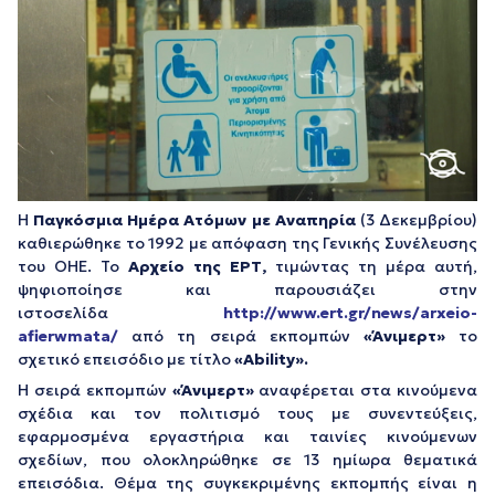
Η
Παγκόσμια Ημέρα Ατόμων με Αναπηρία
(3 Δεκεμβρίου)
καθιερώθηκε το 1992 με απόφαση της Γενικής Συνέλευσης
του ΟΗΕ. Το
Αρχείο της ΕΡΤ,
τιμώντας τη μέρα αυτή,
ψηφιοποίησε και παρουσιάζει στην
ιστοσελίδα
http://www.ert.gr/news/arxeio-
afierwmata/
από τη σειρά εκπομπών
«Άνιμερτ»
το
σχετικό επεισόδιο με τίτλο
«Ability».
Η σειρά εκπομπών
«Άνιμερτ
»
αναφέρεται στα κινούμενα
σχέδια και τον πολιτισμό τους με συνεντεύξεις,
εφαρμοσμένα εργαστήρια και ταινίες κινούμενων
σχεδίων, που ολοκληρώθηκε σε 13 ημίωρα θεματικά
επεισόδια. Θέμα της συγκεκριμένης εκπομπής είναι η