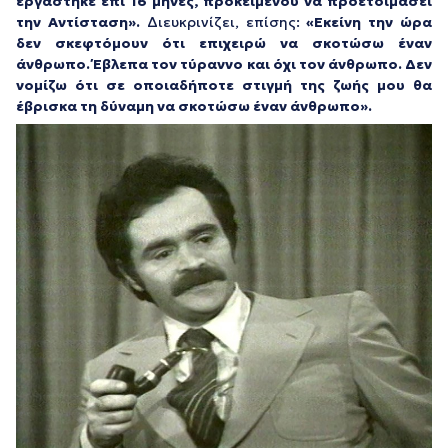
εργάστηκε επί 16 μήνες, προκειμένου να προετοιμάσει
την Αντίσταση».
Διευκρινίζει, επίσης:
«Εκείνη την ώρα
δεν σκεφτόμουν ότι επιχειρώ να σκοτώσω έναν
άνθρωπο. Έβλεπα τον τύραννο και όχι τον άνθρωπο. Δεν
νομίζω ότι σε οποιαδήποτε στιγμή της ζωής μου θα
έβρισκα τη δύναμη να σκοτώσω έναν άνθρωπο».