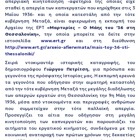
απεργιακή κινητοποίηση -αφετηρία της οποίας είχε
σταθεί η απεργία των καπνεργατών που κηρύχθηκε στις 3
Μαΐου 1936- και η οποία κατεστάλη από την τότε
κυβέρνηση Μεταξά, είναι αφιερωμένη η εκπομπή του
Αρχείου της ΕΡΤ
«Μαρτυρίες – Ο Μάης του ’36 στη
Θεσσαλονίκη»,
την οποία μπορείτε να δείτε στην
ιστοσελίδα
www.ert.gr
και στη διεύθυνση
http://www.ert.gr/arxeio-afierwmata/mais-toy-36-sti-
thessaloniki/
Σειρά ντοκιμαντέρ ιστορικής καταγραφής, του
δημοσιογράφου
Γιώργου Πετρίτση,
για πρόσωπα και
γεγονότα της πρόσφατης Ιστορίας μας. Η εκπομπή ερευνά
τα γεγονότα που οδήγησαν στην αιματηρή καταστολή
από την τότε κυβέρνηση Μεταξά της μεγάλης διαδήλωσης
των απεργών εργατών στη Θεσσαλονίκη την 9η Μάη του
1936, μέσα από ντοκουμέντα και περιγραφές ανθρώπων
που συμμετείχαν στην τότε παλλαϊκή απεργία.
Προσεγγίζει τα αίτια που οδήγησαν στη μεγάλη
κινητοποίηση των καπνεργατών και παρουσιάζει τα
αιτήματα του εργατικού κινήματος, συνδεόμενα με την
κοινωνική αναταραχή των πρώτων χρόνων της δεκαετίας