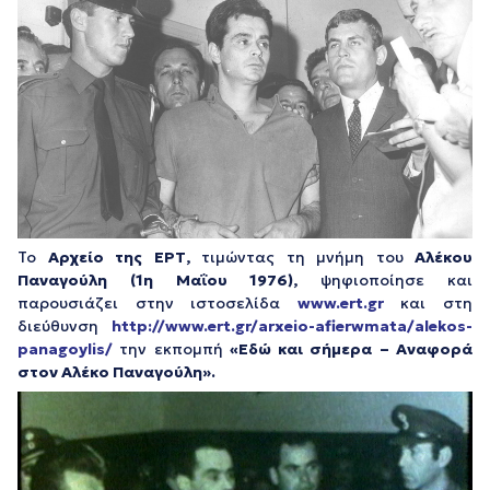
Το
Αρχείο της ΕΡΤ,
τιμώντας τη μνήμη του
Αλέκου
Παναγούλη (1η Μαΐου 1976),
ψηφιοποίησε και
παρουσιάζει στην ιστοσελίδα
www.ert.gr
και στη
διεύθυνση
http://www.ert.gr/arxeio-afierwmata/alekos-
panagoylis/
την εκπομπή
«Εδώ και σήμερα – Αναφορά
στον Αλέκο Παναγούλη».