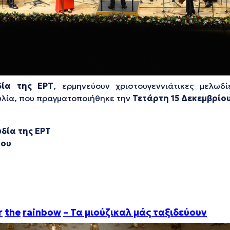
ία της ΕΡΤ
, ερμηνεύουν χριστουγεννιάτικες μελωδ
υλία, που πραγματοποιήθηκε την
Τετάρτη 15 Δεκεμβρίο
δία της ΕΡΤ
ρου
r
the
rainbow
– Τα μιούζικαλ μάς ταξιδεύουν