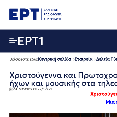
Μετάβαση
σε
περιεχόμενο
EΡΤ1
Βρίσκεστε εδώ:
Κεντρική σελίδα
Εταιρεία
Δελτία Τύ
Χριστούγεννα και Πρωτοχρον
ήχων και μουσικής στα τηλ
ΔΗΜΟΣΙΕΥΣΗ
22/12/21
Χριστούγεν
Μια 