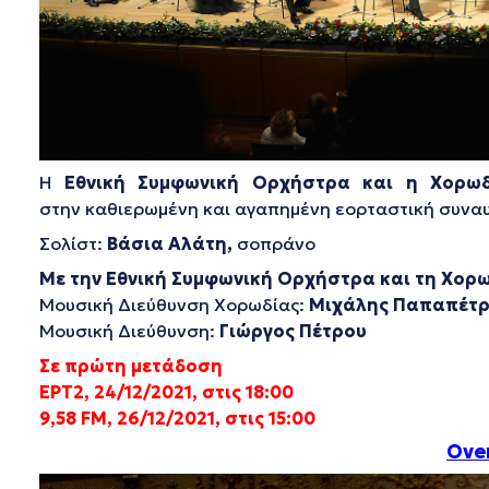
Η
Εθνική Συμφωνική Ορχήστρα και η Χορωδ
στην καθιερωμένη και αγαπημένη εορταστική συνα
Σολίστ:
Βάσια Αλάτη,
σοπράνο
Με την Εθνική Συμφωνική Ορχήστρα και τη Χορω
Μουσική Διεύθυνση Χορωδίας:
Μιχάλης Παπαπέτ
Μουσική Διεύθυνση:
Γιώργος Πέτρου
Σε πρώτη μετάδοση
ΕΡΤ2, 24/12/2021, στις 18:00
9,58 FM, 26/12/2021, στις 15:00
Ove